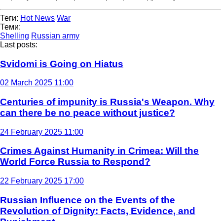
Теги:
Hot News
War
Теми:
Shelling
Russian army
Last posts:
Svidomi is Going on Hiatus
02 March 2025 11:00
Centuries of impunity is Russia's Weapon. Why
can there be no peace without justice?
24 February 2025 11:00
Crimes Against Humanity in Crimea: Will the
World Force Russia to Respond?
22 February 2025 17:00
Russian Influence on the Events of the
Revolution of Dignity: Facts, Evidence, and