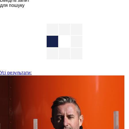
Введіть запит
для пошуку
Усі результати: