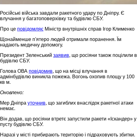
Російські війська завдали ракетного удару по Дніпру. Є
влучання у багатоповерхівку та будівлю СБУ.
Про це
повідомляє
Міністр внутрішніх справ Ігор Клименко
Щонайменше п'ятеро людей отримали поранення. Їм
надають медичну допомогу.
Президент Зеленський
заявив
, що росіяни також поцілили в
будівлю СБУ.
Голова ОВА
повідомив
, що на місці влучання в
адмінбудівлю виникла пожежа. Вогонь охопив площу у 100
кв м.
Оновлено:
Мер Дніпра
уточнив
, що загиблих внаслідок ракетної атаки
немає.
Він додав, що росіяни втретє запустили ракети «Іскандер» у
пусту будівлю СБУ.
Наразі у місті прибирають територію і підраховують збитки.