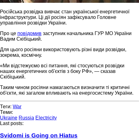
Російська розвідка вивчає стан української енергетичної
інфраструктури. Ці дії росіян зафіксувало Головне
управління розвідки України.
Про це
повідомив
заступник начальника ГУР МО України
Вадим Скібіцький.
Для цього росіяни використовують різні види розвідки,
зокрема, космічну.
«Ми відстежуємо всі питання, які стосуються розвідки
наших енергетичних об'єктів з боку РФ», — сказав
Скібіцький.
Таким чином росіяни намагаються визначити ті критичні
об'єкти, які загалом впливають на енергосистему України.
Теги:
War
Теми:
Ukraine
Russia
Electricity
Last posts:
Svidomi is Going on Hiatus