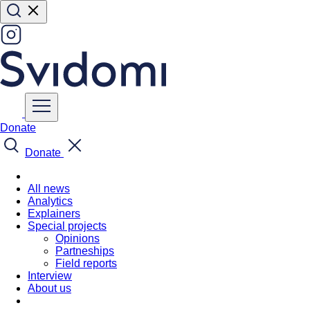
Donate
Donate
All news
Analytics
Explainers
Special projects
Opinions
Partneships
Field reports
Interview
About us