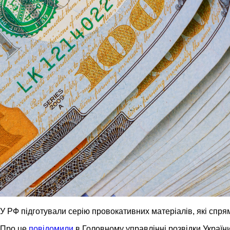
У РФ підготували серію провокативних матеріалів, які спря
Про це
повідомили
в Головному управлінні розвідки Україн