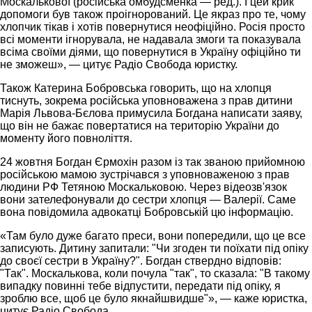
Москалькової (російська омбудсменка — ред.). І цей крик
допомоги був також проігнорований. Це якраз про те, чому
хлопчик тікав і хотів повернутися неофіційно. Росія просто
всі моменти ігнорувала, не надавала змоги та показувала
всіма своїми діями, що повернутися в Україну офіційно ти
не зможеш», — цитує Радіо Свобода юристку.
Також Катерина Бобровська говорить, що на хлопця
тиснуть, зокрема російська уповноважена з прав дитини
Марія Львова-Бєлова примусила Богдана написати заяву,
що він не бажає повертатися на територію України до
моменту його повноліття.
24 жовтня Богдан Єрмохін разом із так званою прийомною
російською мамою зустрічався з уповноваженою з прав
людини РФ Тетяною Москальковою. Через відеозв'язок
вони зателефонували до сестри хлопця — Валерії. Саме
вона повідомила адвокатці Бобровській цю інформацію.
«Там було дуже багато преси, вони попередили, що це все
записують. Дитину запитали: "Чи згоден ти поїхати під опіку
до своєї сестри в Україну?". Богдан ствердно відповів:
"Так". Москалькова, коли почула "так", то сказала: "В такому
випадку повинні тебе відпустити, передати під опіку, я
зроблю все, щоб це було якнайшвидше"», — каже юристка,
цитує Радіо Свобода.