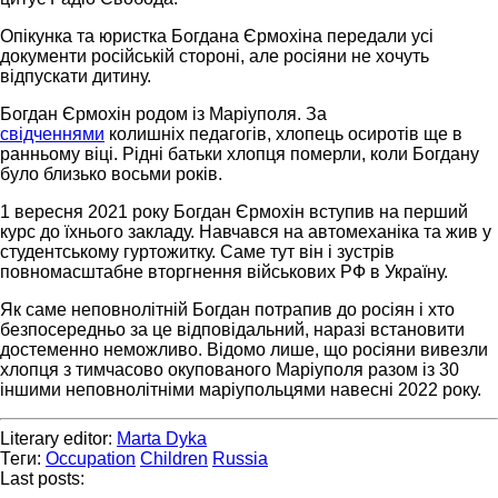
Опікунка та юристка Богдана Єрмохіна передали усі
документи російській стороні, але росіяни не хочуть
відпускати дитину.
Богдан Єрмохін родом із Маріуполя. За
свідченнями
колишніх педагогів, хлопець осиротів ще в
ранньому віці. Рідні батьки хлопця померли, коли Богдану
було близько восьми років.
1 вересня 2021 року Богдан Єрмохін вступив на перший
курс до їхнього закладу. Навчався на автомеханіка та жив у
студентському гуртожитку. Саме тут він і зустрів
повномасштабне вторгнення військових РФ в Україну.
Як саме неповнолітній Богдан потрапив до росіян і хто
безпосередньо за це відповідальний, наразі встановити
достеменно неможливо. Відомо лише, що росіяни вивезли
хлопця з тимчасово окупованого Маріуполя разом із 30
іншими неповнолітніми маріупольцями навесні 2022 року.
Literary editor:
Marta Dyka
Теги:
Occupation
Children
Russia
Last posts: