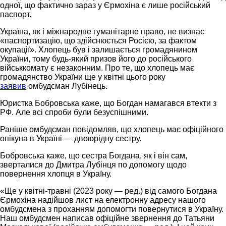
одної, що фактично зараз у Єрмохіна є лише російський
паспорт.
Україна, як і міжнародне гуманітарне право, не визнає
«паспортизацію, що здійснюється Росією, за фактом
окупації». Хлопець був і залишається громадянином
України, тому будь-який призов його до російського
військкомату є незаконним. Про те, що хлопець має
громадянство України ще у квітні цього року
заявив
омбудсман Лубінець.
Юристка Бобровська каже, що Богдан намагався втекти з
РФ. Але всі спроби були безуспішними.
Раніше омбудсман повідомляв, що хлопець має офіційного
опікуна в Україні — двоюрідну сестру.
Бобровська каже, що сестра Богдана, як і він сам,
зверталися до Дмитра Лубінця по допомогу щодо
повернення хлопця в Україну.
«Ще у квітні-травні (2023 року — ред.) від самого Богдана
Єрмохіна надійшов лист на електронну адресу нашого
омбудсмена з проханням допомогти повернутися в Україну.
Наш омбудсмен написав офіційне звернення до Татьяни