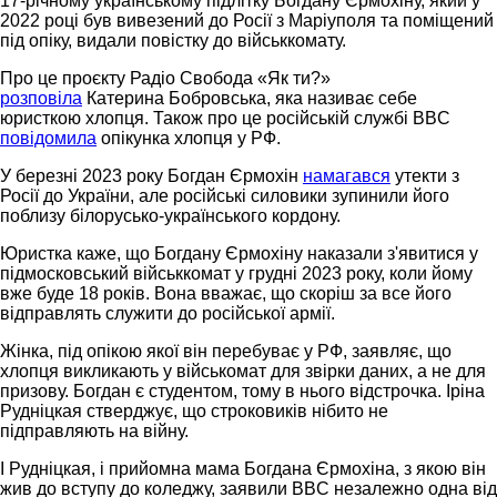
17-річному українському підлітку Богдану Єрмохіну, який у
2022 році був вивезений до Росії з Маріуполя та поміщений
під опіку, видали повістку до військкомату.
Про це проєкту Радіо Свобода «Як ти?»
розповіла
Катерина Бобровська, яка називає себе
юристкою хлопця. Також про це російській службі BBC
повідомила
опікунка хлопця у РФ.
У березні 2023 року Богдан Єрмохін
намагався
утекти з
Росії до України, але російські силовики зупинили його
поблизу білорусько-українського кордону.
Юристка каже, що Богдану Єрмохіну наказали з'явитися у
підмосковський військкомат у грудні 2023 року, коли йому
вже буде 18 років. Вона вважає, що скоріш за все його
відправлять служити до російської армії.
Жінка, під опікою якої він перебуває у РФ, заявляє, що
хлопця викликають у військомат для звірки даних, а не для
призову. Богдан є студентом, тому в нього відстрочка. Іріна
Рудніцкая стверджує, що строковиків нібито не
підправляють на війну.
І Рудніцкая, і прийомна мама Богдана Єрмохіна, з якою він
жив до вступу до коледжу, заявили BBC незалежно одна від