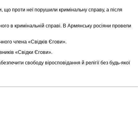
и, що проти неї порушили кримінальну справу, а після
ого в кримінальній справі. В Армянську росіяни провели
ічного члена «Свідків Єгови».
вників «Свідки Єгови».
езпечити свободу віросповідання й релігії без будь-якої