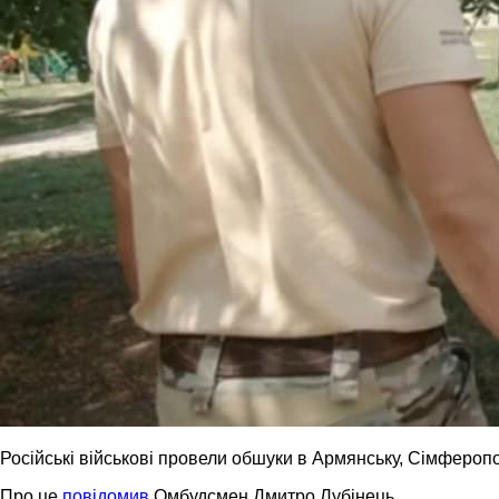
Російські військові провели обшуки в Армянську, Сімферопо
Про це
повідомив
Омбудсмен Дмитро Лубінець.