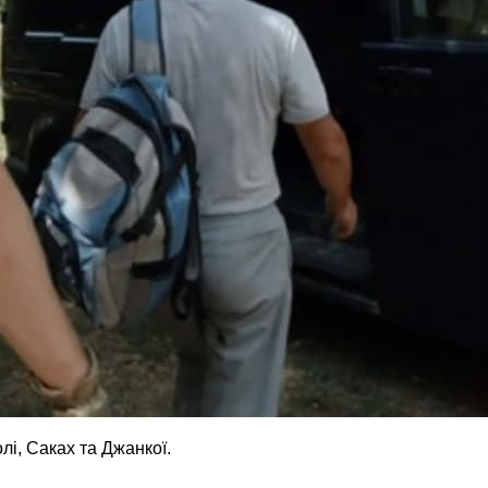
лі, Саках та Джанкої.