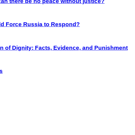
an there be no peace without justice?
rld Force Russia to Respond?
on of Dignity: Facts, Evidence, and Punishment
s