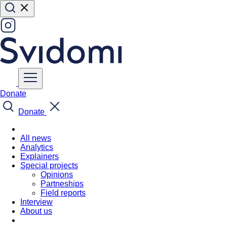
Donate
Donate
All news
Analytics
Explainers
Special projects
Opinions
Partneships
Field reports
Interview
About us