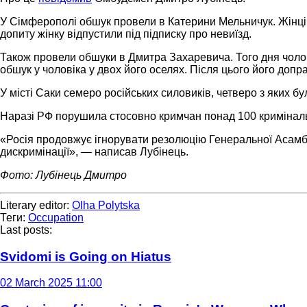
У Сімферополі обшук провели в Катерини Мельничук. Жінці ст
допиту жінку відпустили під підписку про невиїзд.
Також провели обшуки в Дмитра Захаревича. Того дня чолов
обшук у чоловіка у двох його оселях. Після цього його допр
У місті Саки семеро російських силовиків, четверо з яких 
Наразі РФ порушила стосовно кримчан понад 100 кримінальн
«Росія продовжує ігнорувати резолюцію Генеральної Асамбле
дискримінації», — написав Лубінець.
Фото: Лубінець Дмитро
Literary editor:
Olha Polytska
Теги:
Occupation
Last posts:
Svidomi is Going on Hiatus
02 March 2025 11:00