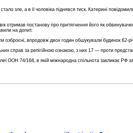
ало зле, а в її чоловіка піднявся тиск. Катерині повідомил
ік отримав постанову про притягнення його як обвинувачен
авили на допит.
були озброєні, впродовж двох годин обшукували будинок 62-р
их справ за релігійною ознакою, з них 17 — проти предста
ї ООН 74/168, в якій міжнародна спільнота закликає РФ заб