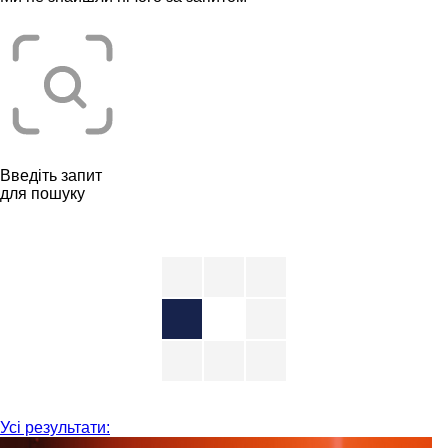
Введіть запит
для пошуку
Усі результати: