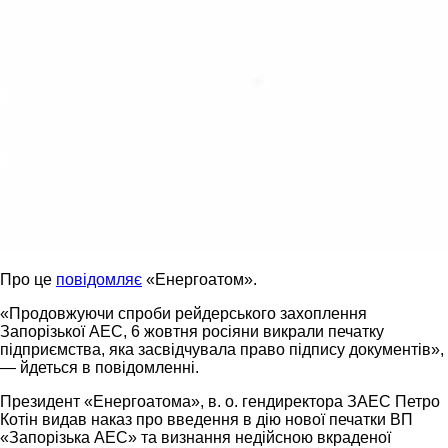
Про це
повідомляє
«Енергоатом».
«Продовжуючи спроби рейдерського захоплення
Запорізької АЕС, 6 жовтня росіяни викрали печатку
підприємства, яка засвідчувала право підпису документів»,
— йдеться в повідомленні.
Президент «Енергоатома», в. о. гендиректора ЗАЕС Петро
Котін видав наказ про введення в дію нової печатки ВП
«Запорізька АЕС» та визнання недійсною вкраденої