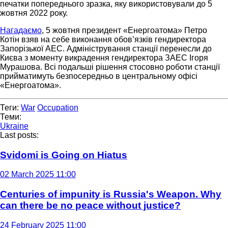
печатки попереднього зразка, яку використовували до 5
жовтня 2022 року.
Нагадаємо
, 5 жовтня президент «Енергоатома» Петро
Котін взяв на себе виконання обов’язків гендиректора
Запорізької АЕС. Адміністрування станції перенесли до
Києва з моменту викрадення гендиректора ЗАЕС Ігоря
Мурашова. Всі подальші рішення стосовно роботи станції
прийматимуть безпосередньо в центральному офісі
«Енергоатома».
Теги:
War
Occupation
Теми:
Ukraine
Last posts:
Svidomi is Going on Hiatus
02 March 2025 11:00
Centuries of impunity is Russia's Weapon. Why
can there be no peace without justice?
24 February 2025 11:00