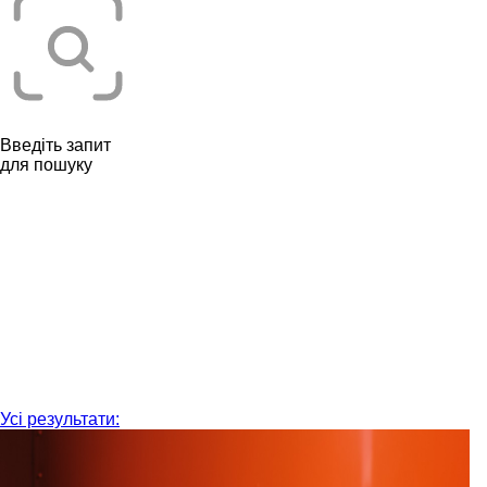
Введіть запит
для пошуку
Усі результати: