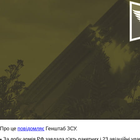
Про це
повідомляє
Генштаб ЗСУ.
• За добу армія РФ завдала п'ять ракетних і 23 авіаційні уд