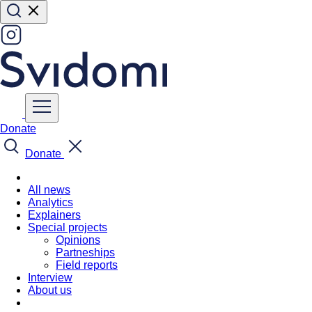
Donate
Donate
All news
Analytics
Explainers
Special projects
Opinions
Partneships
Field reports
Interview
About us