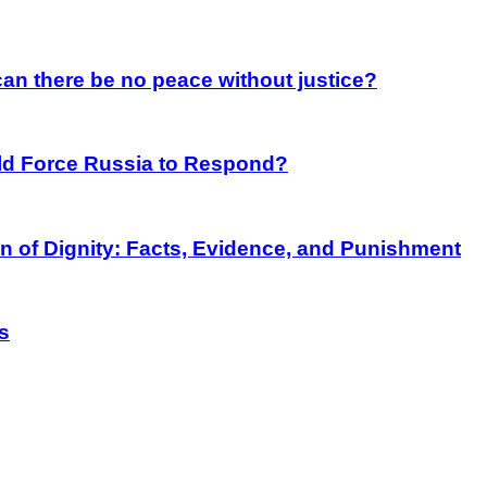
an there be no peace without justice?
rld Force Russia to Respond?
on of Dignity: Facts, Evidence, and Punishment
s