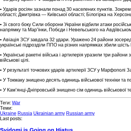
• Ударів росіян зазнали понад 30 населених пунктів. Зокрем
області; Дмитрівка — Київської області; Білогірка на Херсо
• Зі свого боку Сили оборони України відбили атаки російс
напрямку та Мар’їнки, Побєди і Невельського на Авдіївсько
• Авіація ЗСУ завдала 32 удари. Уражено 24 райони зосередж
українські підрозділи ППО на різних напрямках збили шість
• Українські ракетні війська і артилерія уразили три райони
військові цілі.
• У результаті точкових ударів артилерії ЗСУ у Марфополі З
• У Токмаку знищено десять одиниць військової техніки та 
• У Кам’янці-Дніпровській знищено сім одиниць військової т
Теги:
War
Теми:
Ukraine
Russia
Ukrainian army
Russian army
Last posts:
Svidomi is Going on Hiatus