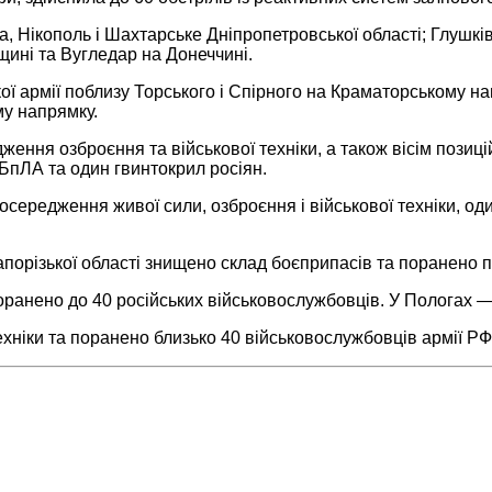
а, Нікополь і Шахтарське Дніпропетровської області; Глушків
нщині та Вугледар на Донеччині.
ької армії поблизу Торського і Спірного на Краматорському 
му напрямку.
ення озброєння та військової техніки, а також вісім позицій
 БпЛА та один гвинтокрил росіян.
 зосередження живої сили, озброєння і військової техніки, од
апорізької області знищено склад боєприпасів та поранено п
поранено до 40 російських військовослужбовців. У Пологах —
ехніки та поранено близько 40 військовослужбовців армії РФ