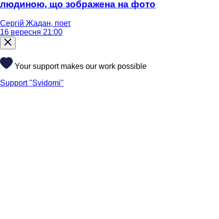
людиною, що зображена на фото
Сергій Жадан, поет
16 вересня 21:00
Your support makes our work possible
Support "Svidomi"