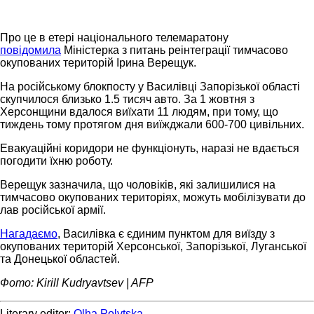
Про це в етері національного телемаратону
повідомила
Міністерка з питань реінтеграції тимчасово
окупованих територій Ірина Верещук.
На російському блокпосту у Василівці Запорізької області
скупчилося близько 1.5 тисяч авто. За 1 жовтня з
Херсонщини вдалося виїхати 11 людям, при тому, що
тиждень тому протягом дня виїжджали 600-700 цивільних.
Евакуаційні коридори не функціонуть, наразі не вдається
погодити їхню роботу.
Верещук зазначила, що чоловіків, які залишилися на
тимчасово окупованих територіях, можуть мобілізувати до
лав російської армії.
Нагадаємо
, Василівка є єдиним пунктом для виїзду з
окупованих територій Херсонської, Запорізької, Луганської
та Донецької областей.
Фото: Kirill Kudryavtsev | AFP
Literary editor:
Olha Polytska