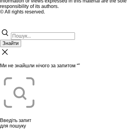
information or views expressed in this material are the sole
responsibility of its authors.
© All rights reserved.
Знайти
Ми не знайшли нічого за запитом “
”
Введіть запит
для пошуку