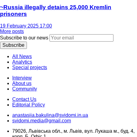
~Russia illegally detains 25,000 Kremlin
prisoners
19 February 2025 17:00
More posts
Subscribe to our news
Subscribe
All News
Analytics
Special projects
Interview
About us
Community
Contact Us
Editorial Policy
anastasiia.bakulina@svidomi.in.ua
svidomi.media@gmail.com
79026, Львівська обл., м. Львів, вул. Лукаша м., буд. 4,
корп. Б, Офіс 1