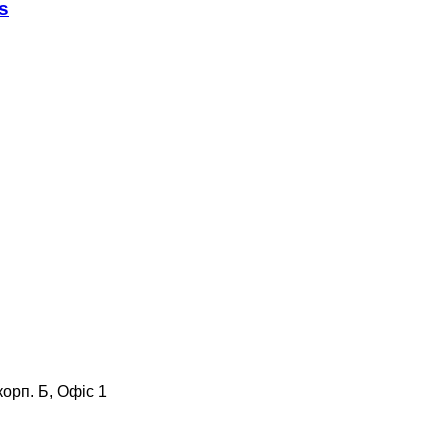
s
корп. Б, Офіс 1