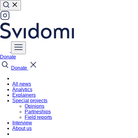
Donate
Donate
All news
Analytics
Explainers
Special projects
Opinions
Partneships
Field reports
Interview
About us