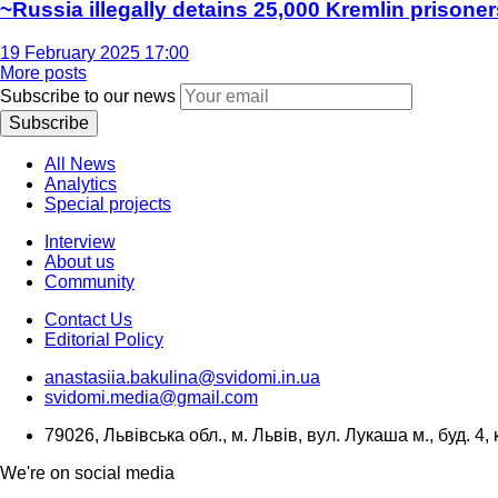
~Russia illegally detains 25,000 Kremlin prisoner
19 February 2025 17:00
More posts
Subscribe to our news
Subscribe
All News
Analytics
Special projects
Interview
About us
Community
Contact Us
Editorial Policy
anastasiia.bakulina@svidomi.in.ua
svidomi.media@gmail.com
79026, Львівська обл., м. Львів, вул. Лукаша м., буд. 4, 
We're on social media