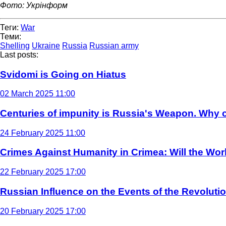
Фото: Укрінформ
Теги:
War
Теми:
Shelling
Ukraine
Russia
Russian army
Last posts:
Svidomi is Going on Hiatus
02 March 2025 11:00
Centuries of impunity is Russia's Weapon. Why c
24 February 2025 11:00
Crimes Against Humanity in Crimea: Will the Wo
22 February 2025 17:00
Russian Influence on the Events of the Revoluti
20 February 2025 17:00