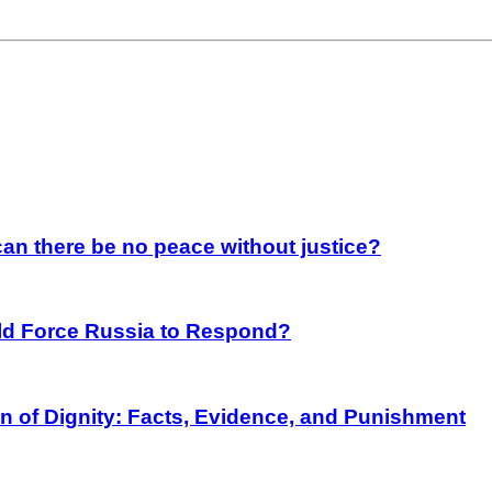
an there be no peace without justice?
rld Force Russia to Respond?
on of Dignity: Facts, Evidence, and Punishment