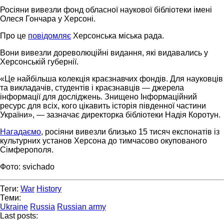
Росіяни вивезли фонд обласної наукової бібліотеки імені
Олеся Гончара у Херсоні.
Про це
повідомляє
Херсонська міська рада.
Вони вивезли дореволюційні видання, які видавались у
Херсонській губернії.
«Це найбільша колекція краєзнавчих фондів. Для науковців
та викладачів, студентів і краєзнавців — джерела
інформації для досліджень. Знищено Інформаційний
ресурс для всіх, кого цікавить історія південної частини
України», — зазначає директорка бібліотеки Надія Коротун.
Нагадаємо
, росіяни вивезли близько 15 тисяч експонатів із
культурних установ Херсона до тимчасово окупованого
Сімферополя.
Фото: svichado
Теги:
War
History
Теми:
Ukraine
Russia
Russian army
Last posts: