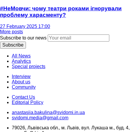
#НеМовчи: чому театри роками ігнорували
проблему харасменту?
27 February 2025 17:00
More posts
Subscribe to our news
Subscribe
All News
Analytics
Special projects
Interview
About us
Community
Contact Us
Editorial Policy
anastasiia.bakulina@svidomi.in.ua
svidomi.media@gmail.com
79026, Львівська обл., м. Львів, вул. Лукаша м., буд. 4,