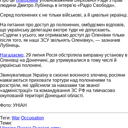
Про це
повідомив
уповноважений Верховної Ради з прав
людини Дмитро Лубінець в інтерв'ю «Радіо Свобода».
Серед полонених є не тільки військові, а й цивільні українці.
На питання про доступ до полонених, омбудсмен відповів,
що українську делегацію вкотре туди не допускають.
«Судячи з усього, ми отримаємо доступ до Оленівки тільки
після того, як наші ЗСУ звільнять Оленівку», — зазначив
Лубінець.
Нагадаємо
, 29 липня Росія обстріляла виправну установу в
Оленівці на Донеччині, де утримувалися в тому числі й
українські полонені.
Звинувативши Україну в скоєнні воєнного злочину, росіяни
намагаються приховати тортури над полоненими та
розстріли, які здійснили за наказами так званої
«адміністрації» та командування ЗС РФ на тимчасово
окупованій території Донецької області.
Фото: УНІАН
Теги:
War
Occupation
Теми: