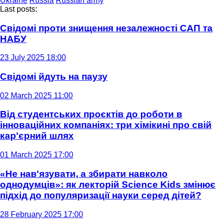
Ukraine
Russia
Russian army
Last posts:
Свідомі проти знищення незалежності САП та
НАБУ
23 July 2025 18:00
Свідомі йдуть на паузу
02 March 2025 11:00
Від студентських проєктів до роботи в
інноваційних компаніях: три хімікині про свій
кар'єрний шлях
01 March 2025 17:00
«Не нав'язувати, а збирати навколо
однодумців»: як лекторій Science Kids змінює
підхід до популяризації науки серед дітей?
28 February 2025 17:00