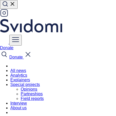
Donate
Donate
All news
Analytics
Explainers
Special projects
Opinions
Partneships
Field reports
Interview
About us