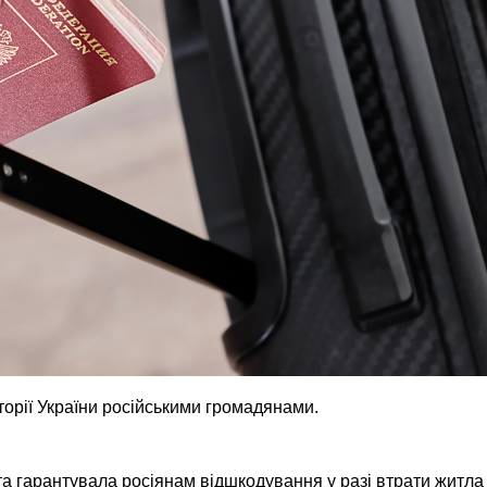
торії України російськими громадянами.
а гарантувала росіянам відшкодування у разі втрати житла 