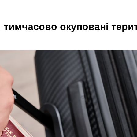
 тимчасово окуповані терит