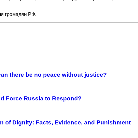
для громадян РФ.
an there be no peace without justice?
rld Force Russia to Respond?
on of Dignity: Facts, Evidence, and Punishment