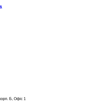
s
корп. Б, Офіс 1