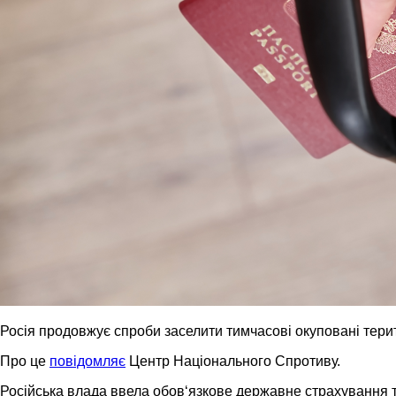
Росія продовжує спроби заселити тимчасові окуповані тери
Про це
повідомляє
Центр Національного Спротиву.
Російська влада ввела обов‘язкове державне страхування т