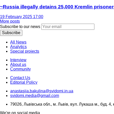
~Russia illegally detains 25,000 Kremlin prisoner
19 February 2025 17:00
More posts
Subscribe to our news
Subscribe
All News
Analytics
Special projects
Interview
About us
Community
Contact Us
Editorial Policy
anastasiia.bakulina@svidomi.in.ua
svidomi.media@gmail.com
79026, Львівська обл., м. Львів, вул. Лукаша м., буд. 4, 
We're on social media