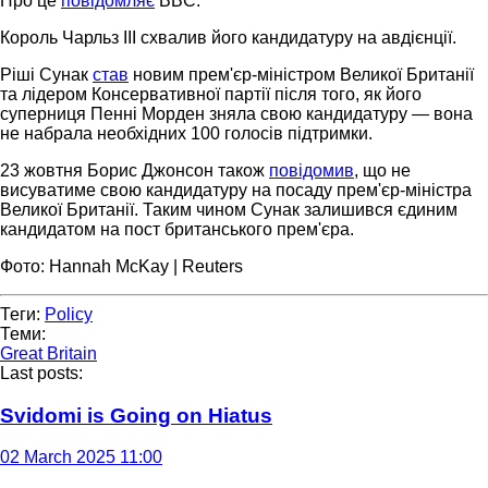
Про це
повідомляє
BBC.
Король Чарльз ІІІ схвалив його кандидатуру на авдієнції.
Ріші Сунак
став
новим прем'єр-міністром Великої Британії
та лідером Консервативної партії після того, як його
суперниця Пенні Морден зняла свою кандидатуру — вона
не набрала необхідних 100 голосів підтримки.
23 жовтня Борис Джонсон також
повідомив
, що не
висуватиме свою кандидатуру на посаду прем'єр-міністра
Великої Британії. Таким чином Сунак залишився єдиним
кандидатом на пост британського прем'єра.
Фото: Hannah McKay | Reuters
Теги:
Policy
Теми:
Great Britain
Last posts:
Svidomi is Going on Hiatus
02 March 2025 11:00