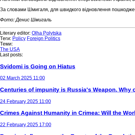
За словами Шмигаля, для швидкого відновлення пошкоджени
Фото: Денис Шмигаль
Literary editor:
Olha Polytska
Теги:
Policy
Foreign Politics
Теми:
The USA
Last posts:
Svidomi is Going on Hiatus
02 March 2025 11:00
Centuries of impunity is Russia's Weapon. Why c
24 February 2025 11:00
Crimes Against Humanity in Crimea: Will the Wo
22 February 2025 17:00