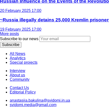
Russian Influence on the Events of the Revoluti
20 February 2025 17:00
~Russia illegally detains 25,000 Kremlin prisoner
19 February 2025 17:00
More posts
Subscribe to our news
Subscribe
All News
Analytics
Special projects
Interview
About us
Community
Contact Us
Editorial Policy
anastasiia.bakulina@svidomi.in.ua
svidomi.media@gmail.com