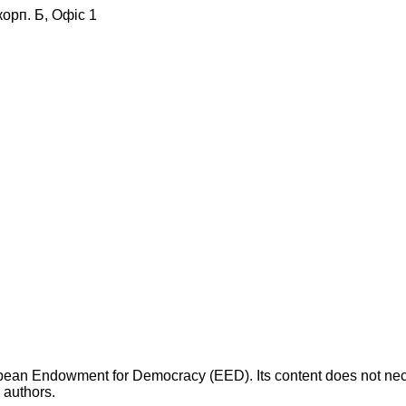
корп. Б, Офіс 1
opean Endowment for Democracy (EED). Its content does not necess
s authors.