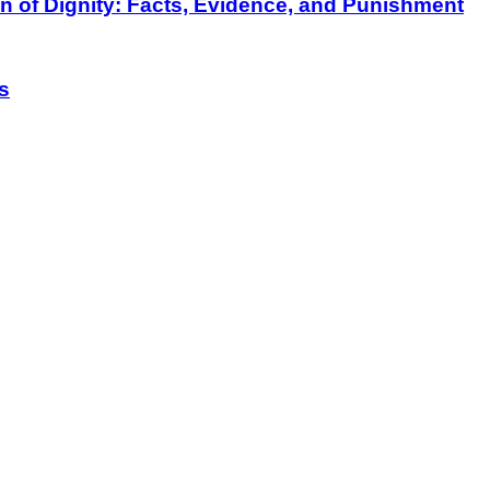
on of Dignity: Facts, Evidence, and Punishment
s