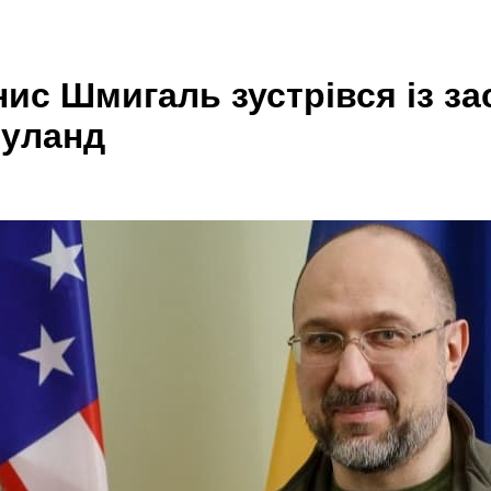
енис Шмигаль зустрівся із 
Нуланд