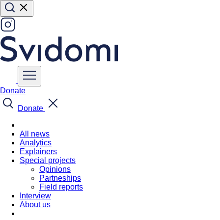
Donate
Donate
All news
Analytics
Explainers
Special projects
Opinions
Partneships
Field reports
Interview
About us