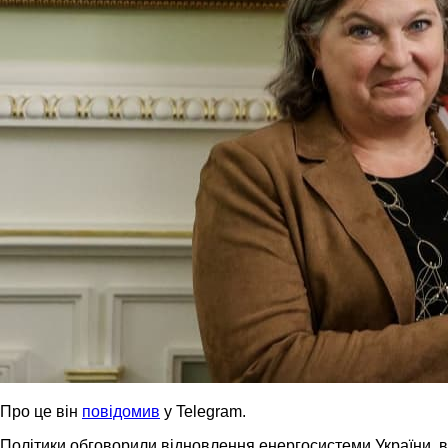
Про це він
повідомив
у Telegram.
Політики обговорили відновлення енергосистеми України, в