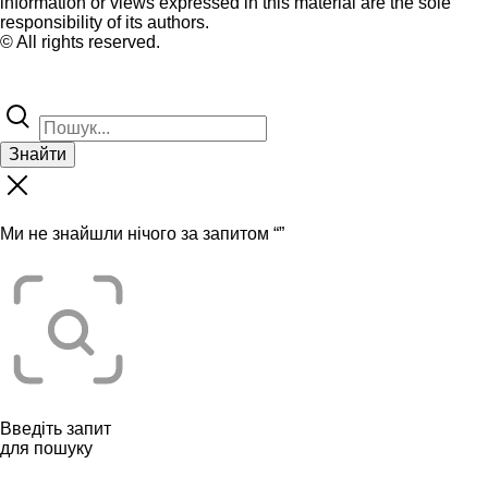
information or views expressed in this material are the sole
responsibility of its authors.
© All rights reserved.
Знайти
Ми не знайшли нічого за запитом “
”
Введіть запит
для пошуку