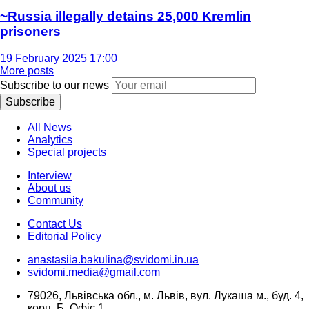
~Russia illegally detains 25,000 Kremlin
prisoners
19 February 2025 17:00
More posts
Subscribe to our news
Subscribe
All News
Analytics
Special projects
Interview
About us
Community
Contact Us
Editorial Policy
anastasiia.bakulina@svidomi.in.ua
svidomi.media@gmail.com
79026, Львівська обл., м. Львів, вул. Лукаша м., буд. 4,
корп. Б, Офіс 1