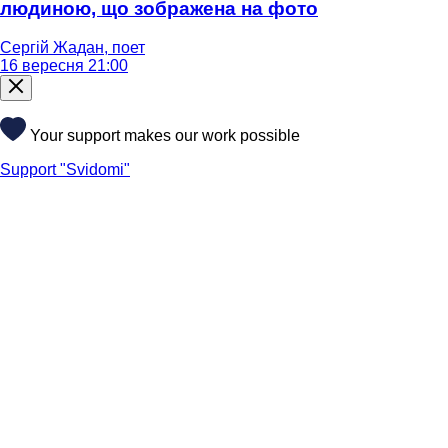
людиною, що зображена на фото
Сергій Жадан, поет
16 вересня 21:00
Your support makes our work possible
Support "Svidomi"