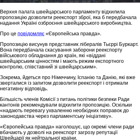
Верхня палата швейцарського парламенту відхилила
пропозицію дозволити реекспорт зброї, яка б передбачала
надання Україні озброєння швейцарського виробництва.
Про це
повідомляє
«Європейська правда».
Пропозицію висунув представник лібералів Тьєррі Буркарт.
Вона передбачала скасування заборони реекспорту
військового обладнання до країн, які «віддані
швейцарським цінностям і мають режим експортного
контролю, співставний зі швейцарським».
Зокрема, йдеться про Німеччину, Іспанію та Данію, які вже
зверталися із запитом дозволити реекспорт і отримали
негативну відповідь.
Більшість членів Комісії з питань політики безпеки Ради
кантонів рекомендували відхилити пропозицію. Оскільки
«надають перевагу ухваленню необхідних поправок до
законодавства через парламентську ініціативу».
«Європейська правда» наголошує, що окремі члени ради
вбачають у дозволі на реекспорт загрозу репутації
Швейцарії як нейтральної країни.