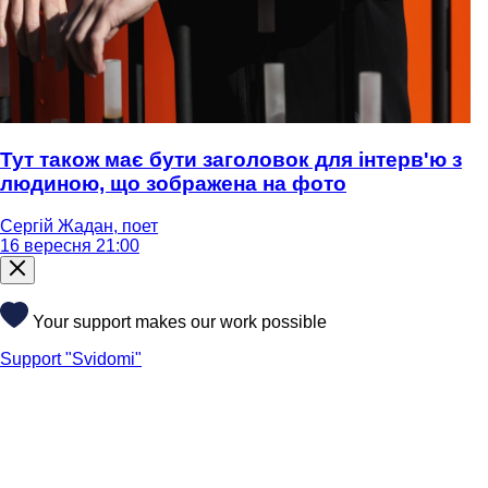
Тут також має бути заголовок для інтерв'ю з
людиною, що зображена на фото
Сергій Жадан, поет
16 вересня 21:00
Your support makes our work possible
Support "Svidomi"