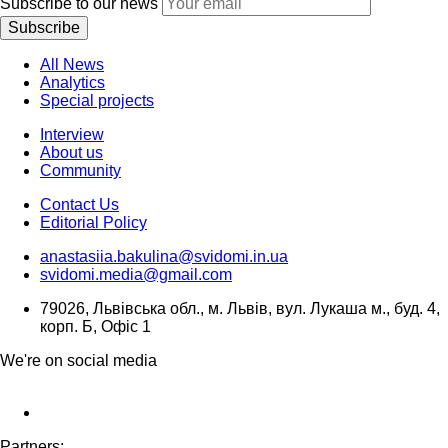
Subscribe to our news
Subscribe
All News
Analytics
Special projects
Interview
About us
Community
Contact Us
Editorial Policy
anastasiia.bakulina@svidomi.in.ua
svidomi.media@gmail.com
79026, Львівська обл., м. Львів, вул. Лукаша м., буд. 4,
корп. Б, Офіс 1
We're on social media
Partners: