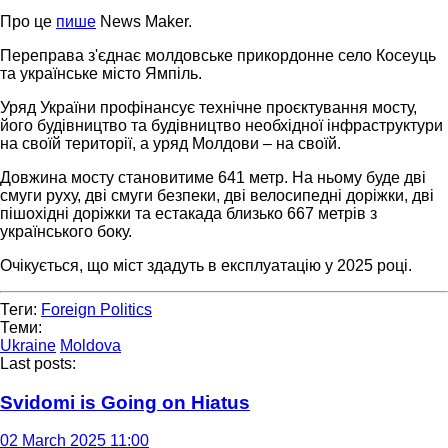
Про це
пише
News Maker.
Переправа з'єднає молдовське прикордонне село Косеуць
та українське місто Ямпіль.
Уряд України профінансує технічне проєктування мосту,
його будівництво та будівництво необхідної інфраструктури
на своїй території, а уряд Молдови – на своїй.
Довжина мосту становитиме 641 метр. На ньому буде дві
смуги руху, дві смуги безпеки, дві велосипедні доріжки, дві
пішохідні доріжки та естакада близько 667 метрів з
українського боку.
Очікується, що міст здадуть в експлуатацію у 2025 році.
Теги:
Foreign Politics
Теми:
Ukraine
Moldova
Last posts:
Svidomi is Going on Hiatus
02 March 2025 11:00