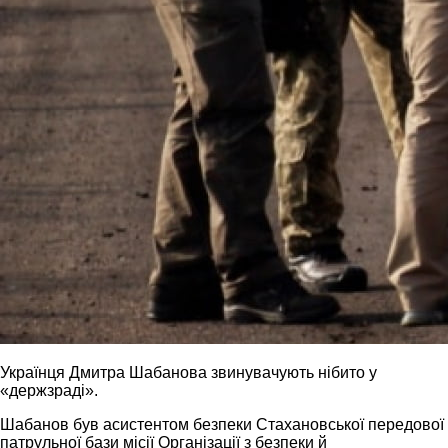
Українця Дмитра Шабанова звинувачують нібито у
«держзраді».
Шабанов був асистентом безпеки Стахановської передової
патрульної бази місії Організації з безпеки й