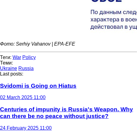
Фото: Serhiy Vahanov | EPA-EFE
Теги:
War
Policy
Теми:
Ukraine
Russia
Last posts:
Svidomi is Going on Hiatus
02 March 2025 11:00
Centuries of impunity is Russia's Weapon. Why
can there be no peace without justice?
24 February 2025 11:00