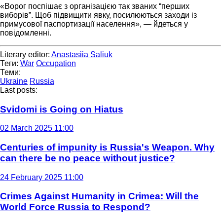
«Ворог поспішає з організацією так званих “перших
виборів”. Щоб підвищити явку, посилюються заходи із
примусової паспортизації населення», — йдеться у
повідомленні.
Literary editor:
Anastasiia Saliuk
Теги:
War
Occupation
Теми:
Ukraine
Russia
Last posts:
Svidomi is Going on Hiatus
02 March 2025 11:00
Centuries of impunity is Russia's Weapon. Why
can there be no peace without justice?
24 February 2025 11:00
Crimes Against Humanity in Crimea: Will the
World Force Russia to Respond?