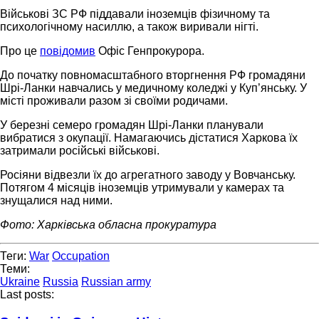
Військові ЗС РФ піддавали іноземців фізичному та
психологічному насиллю, а також виривали нігті.
Про це
повідомив
Офіс Генпрокурора.
До початку повномасштабного вторгнення РФ громадяни
Шрі-Ланки навчались у медичному коледжі у Куп’янську. У
місті проживали разом зі своїми родичами.
У березні семеро громадян Шрі-Ланки планували
вибратися з окупації. Намагаючись дістатися Харкова їх
затримали російські військові.
Росіяни відвезли їх до агрегатного заводу у Вовчанську.
Потягом 4 місяців іноземців утримували у камерах та
знущалися над ними.
Фото: Харківська обласна прокуратура
Теги:
War
Occupation
Теми:
Ukraine
Russia
Russian army
Last posts: