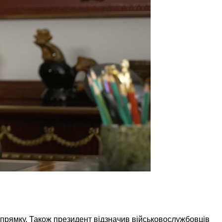
напрямку. Також президент відзначив військовослужбовців