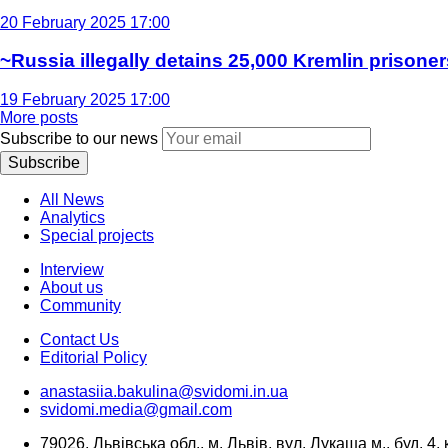
20 February 2025 17:00
~Russia illegally detains 25,000 Kremlin prisoner
19 February 2025 17:00
More posts
Subscribe to our news
Subscribe
All News
Analytics
Special projects
Interview
About us
Community
Contact Us
Editorial Policy
anastasiia.bakulina@svidomi.in.ua
svidomi.media@gmail.com
79026, Львівська обл., м. Львів, вул. Лукаша м., буд. 4, 