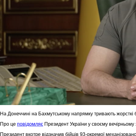
На Донеччині на Бахмутському напрямку тривають жорсткі 
Про це
повідомляє
Президент України у своєму вечірньому 
Президент вкотре відзначив бійців 93-окремої механізовано