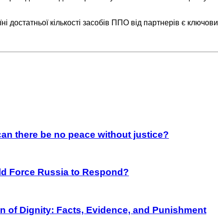
і достатньої кількості засобів ППО від партнерів є ключови
an there be no peace without justice?
rld Force Russia to Respond?
on of Dignity: Facts, Evidence, and Punishment