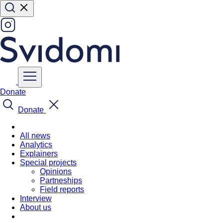
Donate
Donate
All news
Analytics
Explainers
Special projects
Opinions
Partneships
Field reports
Interview
About us