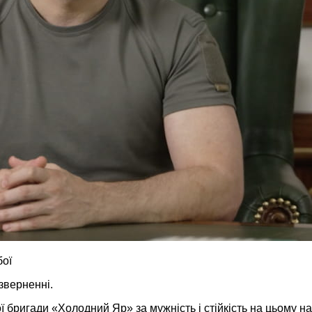
бої
зверненні.
ї бригади «Холодний Яр» за мужність і стійкість на цьому 