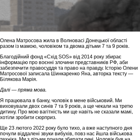
Олена Матросова жила в Волновасі Донецької області
разом із мамою, чоловіком та двома дітьми 7 та 9 років.
Благодійний фонд «Схід SOS» від 2014 року збирає
інформацію про воєнні злочини представників РФ, аби
забезпечити правосуддя та право на правду. Історію Олени
Матросової записала Шинкаренко Яна, авторка тексту —
Білякова Марія.
Далі — пряма мова.
Я працювала в банку, чоловік в мене військовий. Ми
виховували двох синів 7 та 9 років, а ще чекали на третю
дитину. Про мою вагітність ми ще навіть не сказали мамі,
хотіли зробити сюрприз.
Ще 23 лютого 2022 року було тихо, а вже наступного дня
почули віддалені звуки вибухів, повз нас йшла військова
техніка. Ми з дітьми почали збирати речі. Чоловік був на