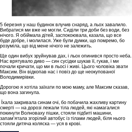
5 березня у наш будинок влучив снаряд, а льох завалило.
Вибратися ми вже не могли. Сиділи три доби без води, без
нічого. Я обіймала дітей, заспокоювала, казала, що все
буде добре, і молилася. Уже були думки, що помремо, бо
розуміла, що від мене нічого не залежить.
Ще один вибух зруйнував дах, і льох опинився просто неба.
Нас врятувало диво — син сусідки шукав її, гукав, і ми
почали кричати, що ми в льосі і живі. Цього чоловіка звати
Максим. Він відкопав нас і повіз до ще неокупованої
Володимирівки.
Дорогою я хотіла заїхати по мою маму, але Максим сказав,
що вона загинула.
Їхала закривала синам очі, бо побачила жахливу картину
смерті — на дорозі лежали тіла людей, які намагалися
покинути Волноваху пішки, стояли підбиті машини,
запам’ятала згорілий автобус із тілами людей, біля нього
стояли дитяча коляска — уся в крові.