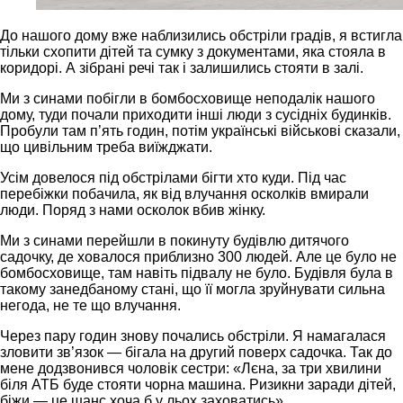
До нашого дому вже наблизились обстріли градів, я встигла
тільки схопити дітей та сумку з документами, яка стояла в
коридорі. А зібрані речі так і залишились стояти в залі.
Ми з синами побігли в бомбосховище неподалік нашого
дому, туди почали приходити інші люди з сусідніх будинків.
Пробули там п’ять годин, потім українські військові сказали,
що цивільним треба виїжджати.
Усім довелося під обстрілами бігти хто куди. Під час
перебіжки побачила, як від влучання осколків вмирали
люди. Поряд з нами осколок вбив жінку.
Ми з синами перейшли в покинуту будівлю дитячого
садочку, де ховалося приблизно 300 людей. Але це було не
бомбосховище, там навіть підвалу не було. Будівля була в
такому занедбаному стані, що її могла зруйнувати сильна
негода, не те що влучання.
Через пару годин знову почались обстріли. Я намагалася
зловити зв’язок — бігала на другий поверх садочка. Так до
мене додзвонився чоловік сестри: «Лєна, за три хвилини
біля АТБ буде стояти чорна машина. Ризикни заради дітей,
біжи — це шанс хоча б у льох заховатись».