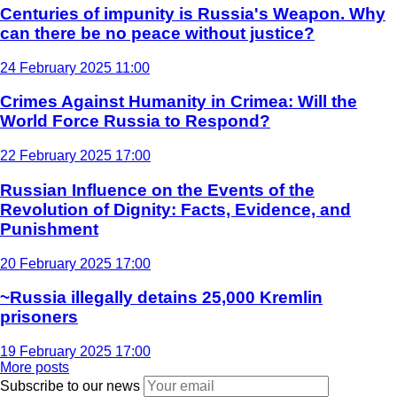
Centuries of impunity is Russia's Weapon. Why
can there be no peace without justice?
24 February 2025 11:00
Crimes Against Humanity in Crimea: Will the
World Force Russia to Respond?
22 February 2025 17:00
Russian Influence on the Events of the
Revolution of Dignity: Facts, Evidence, and
Punishment
20 February 2025 17:00
~Russia illegally detains 25,000 Kremlin
prisoners
19 February 2025 17:00
More posts
Subscribe to our news