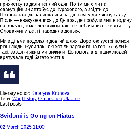
прихистку та дали теплий одяг. Потім ми сіли на
евакуаційний автобус до Курахового, а звідти до
Покровська, де залишилися на дві ночі у дитячому садку.
Після — евакуювалися до Дніпра, де пробули лише годину
на вокзалі, тож з чоловіком так і не побачились. Звідти — у
Словаччину, де я і народила доньку.
Ми з дітьми подолали довгий шлях. Дорогою зустрічалися
різні люди. Були такі, які хотіли заробити на горі. А були й
такі, завдяки яким ми вижили. Допомога від інших людей
врятувала тоді багато життів.
Literary editor:
Kateryna Kruhova
Теги:
War
History
Occupation
Ukraine
Last posts:
Svidomi is Going on Hiatus
02 March 2025 11:00