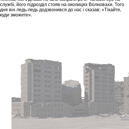
службі, його підрозділ стояв на околицях Волновахи. Того
дня він ледь-ледь додзвонився до нас і сказав: «Тікайте,
куди зможете».