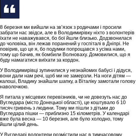
8 березня ми вийшли на зв’язок з родичами і просили
забрати нас звідси, але в Володимирівку ніхто з волонтерів
їхати не наважувався, бо бої йшли близько. Додзвонилася
до чоловіка, він лежав поранений у госпіталі в Дніпрі. Не
повірив, що це я, бо подумки попрощався з усіма нами,
тому що бачив, як бомбили Волноваху. Домовилися, що я
буду намагатися виїхати за кордон.
У Володимирівці зупинилися у незнайомих бабусі і дідуся,
вони дали нам речі, щоб ми не замерзли. На ноги дітям —
калоші, Владику знайшли шапку, а Віталіку замотали голову
наволочкою.
Я питала у місцевих перевізників, чи не довезуть нас до
Вугледара (місто Донецької області), це коштувало б 10
тисяч гривень з людини. Тому ми пішли з дітьми до
Вугледара пішки — приблизно 15 кілометрів. У календарі
вже була весна — 10 березня, але було холодно, тому
йшли цілий день.
У Вугледарі волонтери розмістили нас в тимчасовому