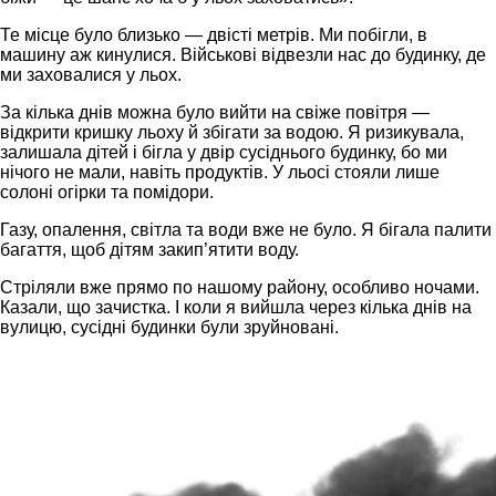
Те місце було близько — двісті метрів. Ми побігли, в
машину аж кинулися. Військові відвезли нас до будинку, де
ми заховалися у льох.
За кілька днів можна було вийти на свіже повітря —
відкрити кришку льоху й збігати за водою. Я ризикувала,
залишала дітей і бігла у двір сусіднього будинку, бо ми
нічого не мали, навіть продуктів. У льосі стояли лише
солоні огірки та помідори.
Газу, опалення, світла та води вже не було. Я бігала палити
багаття, щоб дітям закип’ятити воду.
Стріляли вже прямо по нашому району, особливо ночами.
Казали, що зачистка. І коли я вийшла через кілька днів на
вулицю, сусідні будинки були зруйновані.