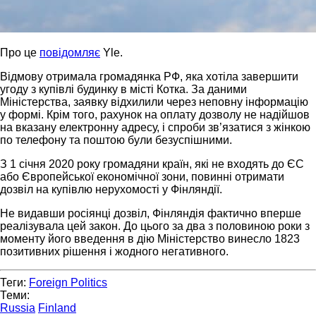
Про це
повідомляє
Yle.
Відмову отримала громадянка РФ, яка хотіла завершити
угоду з купівлі будинку в місті Котка. За даними
Міністерства, заявку відхилили через неповну інформацію
у формі. Крім того, рахунок на оплату дозволу не надійшов
на вказану електронну адресу, і спроби зв’язатися з жінкою
по телефону та поштою були безуспішними.
З 1 січня 2020 року громадяни країн, які не входять до ЄС
або Європейської економічної зони, повинні отримати
дозвіл на купівлю нерухомості у Фінляндії.
Не видавши росіянці дозвіл, Фінляндія фактично вперше
реалізувала цей закон. До цього за два з половиною роки з
моменту його введення в дію Міністерство винесло 1823
позитивних рішення і жодного негативного.
Теги:
Foreign Politics
Теми:
Russia
Finland