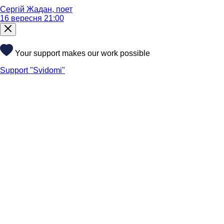
Сергій Жадан, поет
16 вересня 21:00
Your support makes our work possible
Support "Svidomi"