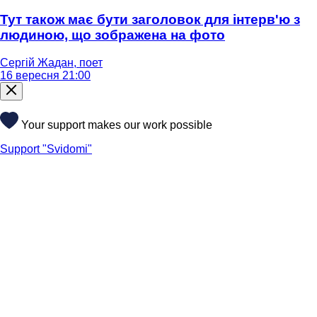
Тут також має бути заголовок для інтерв'ю з
людиною, що зображена на фото
Сергій Жадан, поет
16 вересня 21:00
Your support makes our work possible
Support "Svidomi"