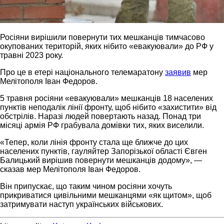
Росіяни вирішили повернути тих мешканців тимчасово
окупованих територій, яких нібито «евакуювали» до РФ у
травні 2023 року.
Про це в етері національного телемаратону
заявив
мер
Мелітополя Іван Федоров.
5 травня росіяни «евакуювали» мешканців 18 населених
пунктів неподалік лінії фронту, щоб нібито «захистити» від
обстрілів. Наразі людей повертають назад. Понад три
місяці армія РФ грабувала домівки тих, яких виселили.
«Тепер, коли лінія фронту стала ще ближче до цих
населених пунктів, гауляйтер Запорізької області Євген
Балицький вирішив повернути мешканців додому», —
сказав мер Мелітополя Іван Федоров.
Він припускає, що таким чином росіяни хочуть
прикриватися цивільними мешканцями «як щитом», щоб
затримувати наступ українських військових.