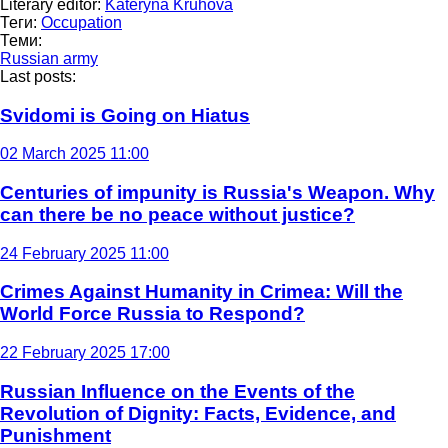
Literary editor:
Kateryna Kruhova
Теги:
Occupation
Теми:
Russian army
Last posts:
Svidomi is Going on Hiatus
02 March 2025 11:00
Centuries of impunity is Russia's Weapon. Why
can there be no peace without justice?
24 February 2025 11:00
Crimes Against Humanity in Crimea: Will the
World Force Russia to Respond?
22 February 2025 17:00
Russian Influence on the Events of the
Revolution of Dignity: Facts, Evidence, and
Punishment