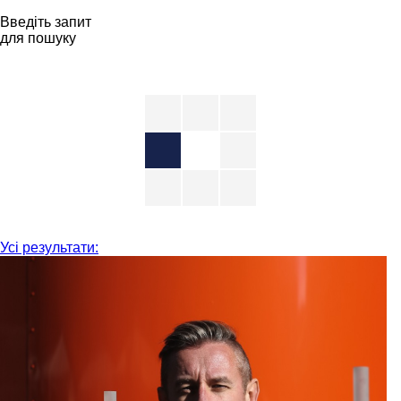
Введіть запит
для пошуку
Усі результати: