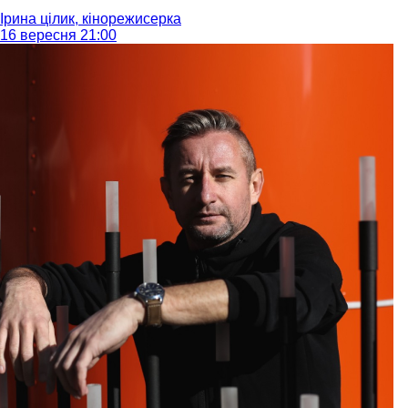
Ірина цілик, кінорежисерка
16 вересня 21:00