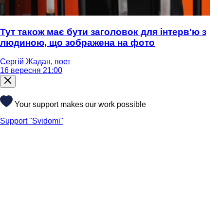
Тут також має бути заголовок для інтерв'ю з
людиною, що зображена на фото
Сергій Жадан, поет
16 вересня 21:00
Your support makes our work possible
Support "Svidomi"