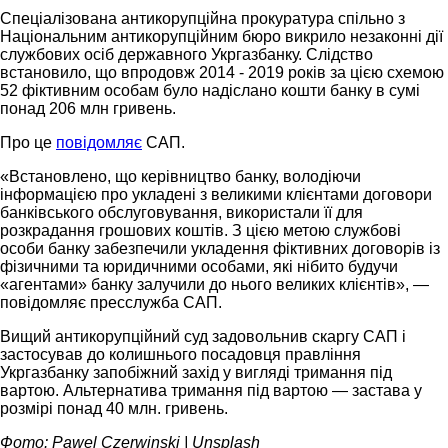
Спеціалізована антикорупційна прокуратура спільно з
Національним антикорупційним бюро викрило незаконні дії
службових осіб державного Укргазбанку. Слідство
встановило, що впродовж 2014 - 2019 років за цією схемою
52 фіктивним особам було надіслано кошти банку в сумі
понад 206 млн гривень.
Про це
повідомляє
САП.
«Встановлено, що керівництво банку, володіючи
інформацією про укладені з великими клієнтами договори
банківського обслуговування, використали її для
розкрадання грошових коштів. З цією метою службові
особи банку забезпечили укладення фіктивних договорів із
фізичними та юридичними особами, які нібито будучи
«агентами» банку залучили до нього великих клієнтів», —
повідомляє пресслужба САП.
Вищий антикорупційний суд задовольнив скаргу САП і
застосував до колишнього посадовця правління
Укргазбанку запобіжний захід у вигляді тримання під
вартою. Альтернатива тримання під вартою — застава у
розмірі понад 40 млн. гривень.
Фото: Pawel Czerwinski | Unsplash