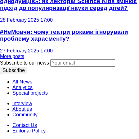
однодумців»: як лекторій Science Kids змінює
підхід до популяризації науки серед дітей?
28 February 2025 17:00
#НеМовчи: чому театри роками ігнорували
проблему харасменту?
27 February 2025 17:00
More posts
Subscribe to our news
Subscribe
All News
Analytics
Special projects
Interview
About us
Community
Contact Us
Editorial Policy