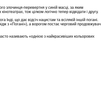
го злочинця-перевертня у синій масці, за яким
нотеатрах, тож цілком логічно тепер відвідати і другу.
 Інді, що дає відсіч нацистам та всілякій іншій погані.
ідж з «Погані»), а ворогом постає черговий продовжувач
 часто називають «однією з найкрасивіших кольорових