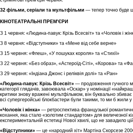
32 фільми, серіали та мультфільми
— тепер точно буде 
КІНОТЕАТРАЛЬНІ ПРЕМ'ЄРИ
З 1 червня: «Людина-павук: Крізь Всесвіт» та «Чоловік і жін
З 8 червня: «Відступники» та «Мене від себе верне»
З 15 червня: «Флеш», «У пошуках короля» та «Стихії»
З 22 червня: «Без образ», «Астероїд-Сіті», «Корова» та «
З 29 червня: «Індіана Джонс і реліквія долі» та «Ран»
«Людина-павук: Крізь Всесвіт»
— продовження гучного м
категорії глядачів, завоювала «Оскар» у номінації «найкра
критики знову вражені мультфільмом, він буквально збиває 
всі супергеройські блокбастери були такими, то ми б жили у
«Чоловік і жінка»
— ретроспектива французької романтично
кохання, яка стало «золотим стандартом» для величезної кіл
експериментальній естетиці Нової хвилі, що не завадило ці
«Відступники»
— це «народний хіт» Мартіна Скорсезе 2006 