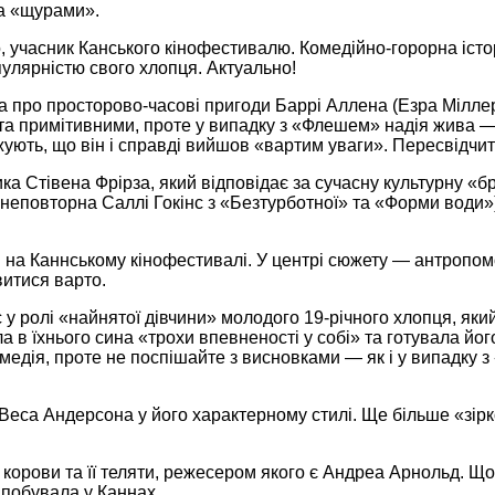
за «щурами».
 учасник Канського кінофестивалю. Комедійно-горорна історі
пулярністю свого хлопця. Актуально!
 про просторово-часові пригоди Баррі Аллена (Езра Мілле
та примітивними, проте у випадку з «Флешем» надія жива — 
ують, що він і справді вийшов «вартим уваги». Пересвідчи
а Стівена Фрірза, який відповідає за сучасну культурну «бри
є неповторна Саллі Гокінс з «Безтурботної» та «Форми води»),
на Каннському кінофестивалі. У центрі сюжету — антропоморф
итися варто.
у ролі «найнятої дівчини» молодого 19-річного хлопця, яки
ляла в їхнього сина «трохи впевненості у собі» та готувала 
омедія, проте не поспішайте з висновками — як і у випадку
еса Андерсона у його характерному стилі. Ще більше «зірков
орови та її теляти, режесером якого є Андреа Арнольд. Що
 побувала у Каннах.