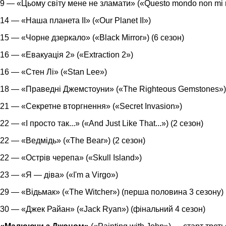
9 — «Цьому світу мене не зламати» («Questo mondo non mi r
14 — «Наша планета II» («Our Planet IІ»)
15 — «Чорне дзеркало» («Black Mirror») (6 сезон)
16 — «Евакуація 2» («Extraction 2»)
16 — «Стен Лі» («Stan Lee»)
18 — «Праведні Джемстоуни» («The Righteous Gemstones») 
21 — «Секретне вторгнення» («Secret Invasion»)
22 — «І просто так...» («And Just Like That...») (2 сезон)
22 — «Ведмідь» («The Bear») (2 сезон)
22 — «Острів черепа» («Skull Island»)
23 — «Я — діва» («I'm a Virgo»)
29 — «Відьмак» («The Witcher») (перша половина 3 сезону)
30 — «Джек Райан» («Jack Ryan») (фінальний 4 сезон)