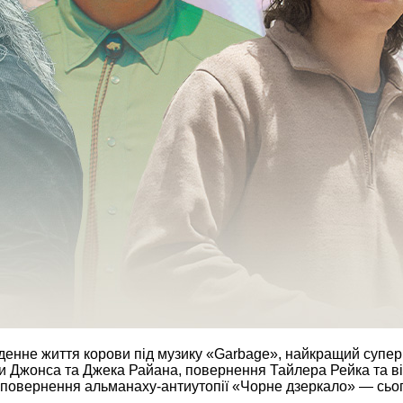
нне життя корови під музику «Garbage», найкращий суперге
ни Джонса та Джека Райана, повернення Тайлера Рейка та ві
 повернення альманаху-антиутопії «Чорне дзеркало» — сього