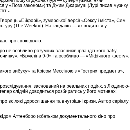
 художні пошуки Джона Лурі — супермужика, який
ися у «Поза законом») та Джим Джармуш (Лурі писав музику
тіть.
Творець «Ейфорії», зумерської версії «Сексу і міста», Сем
уч-гуру (The Weeknd). На глядачів — як водиться у
дає про свою долю.
про не особливо розумних власників ірландського пабу.
починку», «Брукліна 9-9» та особливо — «Міфічного квесту».
икого вибуху» та Крісом Мессіною з «Гострих предметів»,
-розслідування, заснований на реальних подіях, з Людиною-
епер слідчій доводиться розбиратись у його мотивах.
ро всілякі дорослішання та внутрішні кризи. Автор серіалу
відом Аттенборо («батьком документального кіно про