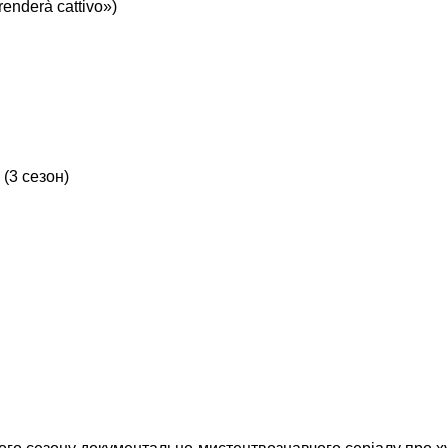
enderà cattivo»)
(3 сезон)