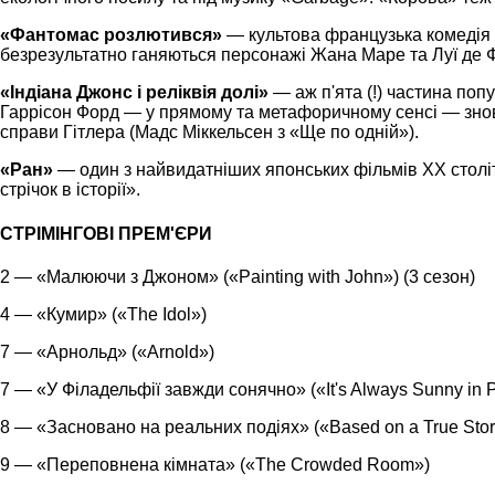
«Фантомас розлютився»
— культова французька комедія 1
безрезультатно ганяються персонажі Жана Маре та Луї де Фю
«Індіана Джонс і реліквія долі»
— аж п'ята (!) частина попу
Гаррісон Форд — у прямому та метафоричному сенсі — знову
справи Гітлера (Мадс Міккельсен з «Ще по одній»).
«Ран»
— один з найвидатніших японських фільмів ХХ століт
стрічок в історії».
СТРІМІНГОВІ ПРЕМ'ЄРИ
2 — «Малюючи з Джоном» («Painting with John») (3 сезон)
4 — «Кумир» («The Idol»)
7 — «Арнольд» («Arnold»)
7 — «У Філадельфії завжди сонячно» («It's Always Sunny in P
8 — «Засновано на реальних подіях» («Based on a True Stor
9 — «Переповнена кімната» («The Crowded Room»)