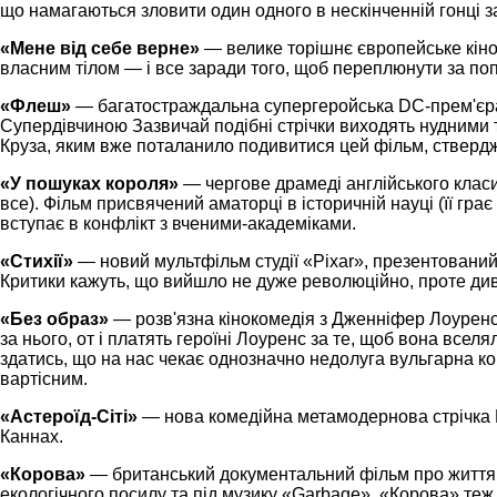
що намагаються зловити один одного в нескінченній гонці 
«Мене від себе верне»
— велике торішнє європейське кіно,
власним тілом — і все заради того, щоб переплюнути за по
«Флеш»
— багатостраждальна супергеройська DC-прем'єра
Супердівчиною Зазвичай подібні стрічки виходять нудними 
Круза, яким вже поталанило подивитися цей фільм, ствердж
«У пошуках короля»
— чергове драмеді англійського класик
все). Фільм присвячений аматорці в історичній науці (її гра
вступає в конфлікт з вченими-академіками.
«Стихії»
— новий мультфільм студії «Pixar», презентований 
Критики кажуть, що вийшло не дуже революційно, проте див
«Без образ»
— розв'язна кінокомедія з Дженніфер Лоуренс 
за нього, от і платять героїні Лоуренс за те, щоб вона все
здатись, що на нас чекає однозначно недолуга вульгарна к
вартісним.
«Астероїд-Сіті»
— нова комедійна метамодернова стрічка В
Каннах.
«Корова»
— британський документальний фільм про життя к
екологічного посилу та під музику «Garbage». «Корова» теж