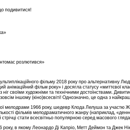
що подивитися!
ка»
Фантомас розлютився»
ультиплікаційного фільму 2018 року про альтернативну Лю
щий анімаційний фільм року» і досягла статусу «миттєвої кл
з ніг своїми художніми та технічними достоїнствами. Дивити
 зовсім іншому (кіно)всесвіті! Однозначно, це одна з найкра
ї мелодрами 1966 року, шедевр Клода Лелуша за участю Жа
ькості фільмів мелодраматичного жанру (наприклад, «денної 
й стрічці стати всесвітньо популярною серед масового гляда
року, в якому Леонардо Ді Капріо, Метт Деймон та Джек Ніко