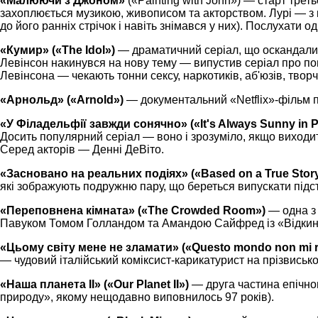
«Малюючи з Джоном»
(«Painting with John») — старт тр
захоплюється музикою, живописом та акторством. Лурі — з 
до його ранніх стрічок і навіть знімався у них). Послухати 
«Кумир» («The Idol»)
— драматичний серіал, що оскандалився
Левінсон накинувся на нову тему — випустив серіал про попз
Левінсона — чекають тонни сексу, наркотиків, аб'юзів, творч
«Арнольд» («Arnold»)
— документальний «Netflix»-фільм 
«У Філадельфії завжди сонячно» («It's Always Sunny in P
Досить популярний серіал — воно і зрозуміло, якщо виходить
Серед акторів — Денні ДеВіто.
«Засновано на реальних подіях» («Based on a True Stor
які зображують подружню пару, що береться випускати підс
«Переповнена кімната» («The Crowded Room»)
— одна з
Павуком Томом Голландом та Амандою Сайфред із «Відкинуто
«Цьому світу мене не зламати» («Questo mondo non mi r
— чудовий італійський коміксист-карикатурист на прізвисько
«Наша планета II» («Our Planet IІ»)
— друга частина епічно
природу», якому нещодавно виповнилось 97 років).