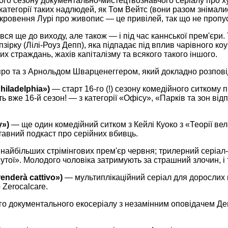
етього сезону документально-мистецтвознавчого серіалу про
категорії таких надлюдей, як Том Вейтс (вони разом знімал
одкровення Лурі про живопис — це привілей, так що не пропус
 ще до виходу, але також — і під час каннської прем'єри. 
ірку (Лілі-Роуз Депп), яка підпадає під вплив чарівного ко
их страждань, жахів капіталізму та всякого такого іншого.
про та з Арнольдом Шварценеггером, який докладно розпові
hiladelphia»)
— старт 16-го (!) сезону комедійного ситкому 
 вже 16-й сезон! — з категорії «Офісу», «Парків та зон від
y»)
— ще один комедійний ситком з Кейлі Куоко з «Теорії вел
тавний подкаст про серійних вбивць.
 найбільших стрімінгових прем'єр червня; трилерний серіал
ї». Молодого чоловіка затримують за страшний злочин, і т
enderà cattivo»)
— мультиплікаційний серіал для дорослих п
 Zerocalcare.
го документального екосеріалу з незамінним оповідачем Де