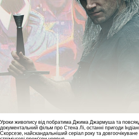
Уроки живопису від побратима Джима Джармуша та повсякде
документальний фільм про Стена Лі, останні пригоди Індіа
Скорсезе, найскандальніший серіал року та довгоочікуване
стрімінгові прем'єри червня.