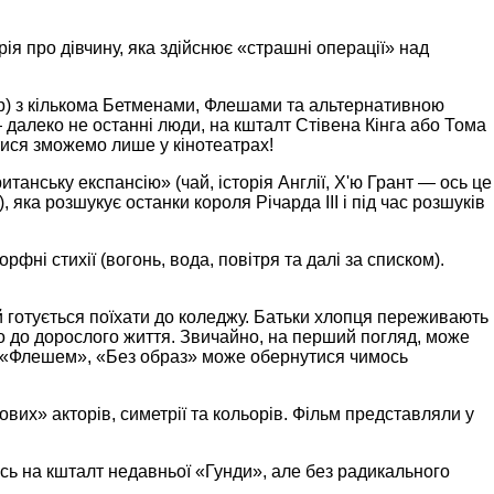
я про дівчину, яка здійснює «страшні операції» над
р) з кількома Бетменами, Флешами та альтернативною
далеко не останні люди, на кшталт Стівена Кінга або Тома
тися зможемо лише у кінотеатрах!
танську експансію» (чай, історія Англії, Х'ю Грант — ось це
 яка розшукує останки короля Річарда III і під час розшуків
ні стихії (вогонь, вода, повітря та далі за списком).
й готується поїхати до коледжу. Батьки хлопця переживають
його до дорослого життя. Звичайно, на перший погляд, може
 з «Флешем», «Без образ» може обернутися чимось
их» акторів, симетрії та кольорів. Фільм представляли у
сь на кшталт недавньої «Гунди», але без радикального