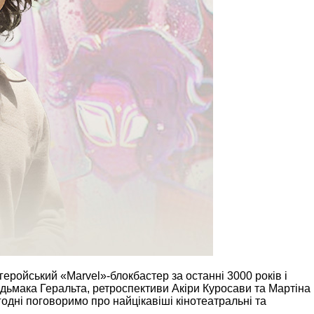
ройський «Marvel»-блокбастер за останні 3000 років і
дьмака Геральта, ретроспективи Акіри Куросави та Мартіна
дні поговоримо про найцікавіші кінотеатральні та