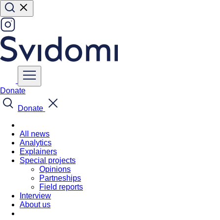
Donate
Donate
All news
Analytics
Explainers
Special projects
Opinions
Partneships
Field reports
Interview
About us