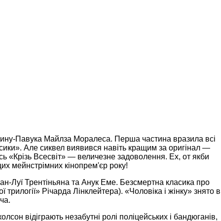
дину-Павука Майлза Моралеса. Перша частина вразила всі
асики». Але сиквел виявився навіть кращим за оригінал —
сь «Крізь Всесвіт» — величезне задоволення. Ех, от якби
щих мейнстрімних кінопрем'єр року!
н-Луї Трентіньяна та Анук Еме. Безсмертна класика про
трилогії» Річарда Лінклейтера). «Чоловіка і жінку» знято в
ча.
лсон відіграють незабутні ролі поліцейських і бандюганів,