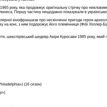
965 року, яка продовжує оригінальну стрічку про невловимо
неса. Першу частину нещодавно показували в українських кі
лярної кінофраншизи про нескінченні пригоди героя-археолога
 на коні, з ним подорожує його племінниця (Фібі Уоллер-Бр
тя, шекспірівський шедевр Акіри Куросави 1985 року, який
hiladelphia») (16 сезон)
y»)