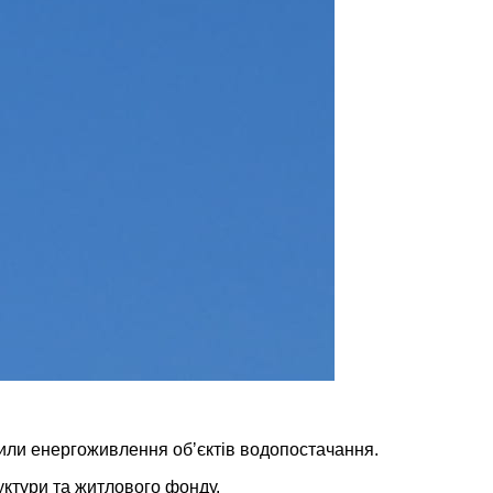
овили енергоживлення обʼєктів водопостачання.
уктури та житлового фонду.