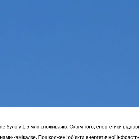
не було у 1.5 млн споживачів. Окрім того, енергетики відн
онами-камікадзе. Пошкоджені об’єкти енергетичної інфрастр