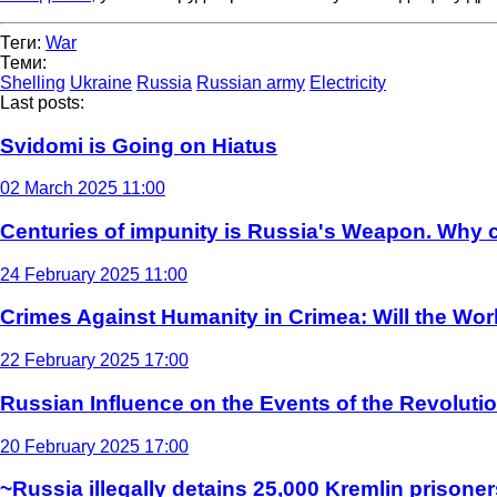
Теги:
War
Теми:
Shelling
Ukraine
Russia
Russian army
Electricity
Last posts:
Svidomi is Going on Hiatus
02 March 2025 11:00
Centuries of impunity is Russia's Weapon. Why c
24 February 2025 11:00
Crimes Against Humanity in Crimea: Will the Wo
22 February 2025 17:00
Russian Influence on the Events of the Revoluti
20 February 2025 17:00
~Russia illegally detains 25,000 Kremlin prisoner