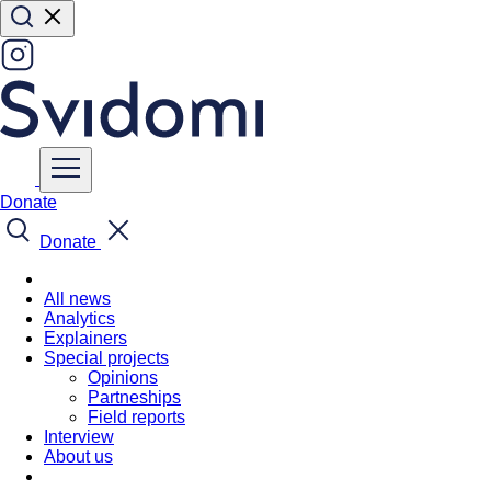
Donate
Donate
All news
Analytics
Explainers
Special projects
Opinions
Partneships
Field reports
Interview
About us