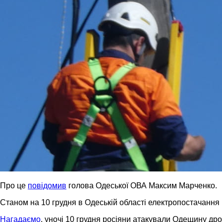
Про це
повідомив
голова Одеської ОВА Максим Марченко.
Станом на 10 грудня в Одеській області електропостачання 
Нагадаємо
, уночі 10 грудня росіяни атакували Одещину др