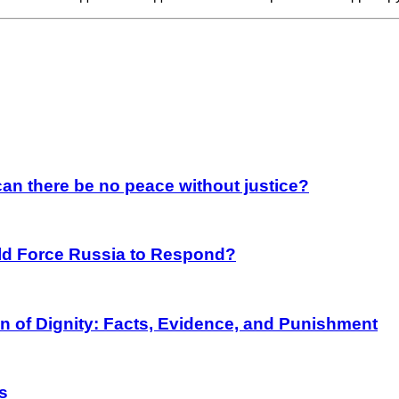
an there be no peace without justice?
rld Force Russia to Respond?
on of Dignity: Facts, Evidence, and Punishment
s