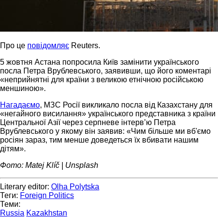
Про це
повідомляє
Reuters.
5 жовтня Астана попросила Київ замінити українського
посла Петра Врублевського, заявивши, що його коментарі
«неприйнятні для країни з великою етнічною російською
меншиною».
Нагадаємо
, МЗС Росії викликало посла від Казахстану для
«негайного висилання» українського представника з країни
Центральної Азії через серпневе інтерв’ю Петра
Врублевського у якому він заявив: «Чим більше ми вб'ємо
росіян зараз, тим менше доведеться їх вбивати нашим
дітям».
Фото: Matej Klíč | Unsplash
Literary editor:
Olha Polytska
Теги:
Foreign Politics
Теми:
Russia
Kazakhstan