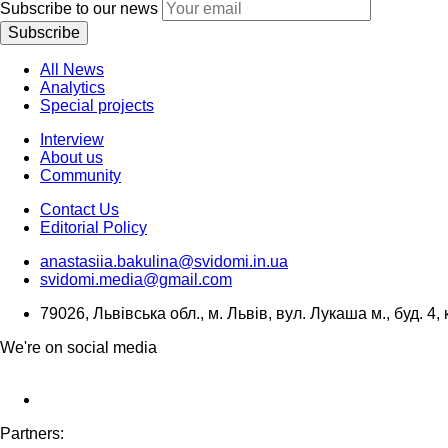
Subscribe to our news
Subscribe
All News
Analytics
Special projects
Interview
About us
Community
Contact Us
Editorial Policy
anastasiia.bakulina@svidomi.in.ua
svidomi.media@gmail.com
79026, Львівська обл., м. Львів, вул. Лукаша м., буд. 4, 
We're on social media
Partners: