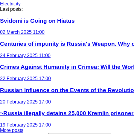
Electricity
Last posts:
Svidomi is Going on Hiatus
02 March 2025 11:00
Centuries of impunity is Russia's Weapon. Why c
24 February 2025 11:00
Crimes Against Humanity in Crimea: Will the Wo
22 February 2025 17:00
Russian Influence on the Events of the Revoluti
20 February 2025 17:00
~Russia illegally detains 25,000 Kremlin prisoner
19 February 2025 17:00
More posts