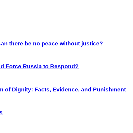
an there be no peace without justice?
rld Force Russia to Respond?
on of Dignity: Facts, Evidence, and Punishment
s