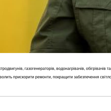
родвигунів, газогенераторів, водонагрівачів, обігрівачів т
зволить прискорити ремонти, покращити забезпечення світло