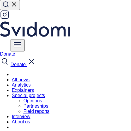
Donate
Donate
All news
Analytics
Explainers
Special projects
Opinions
Partneships
Field reports
Interview
About us