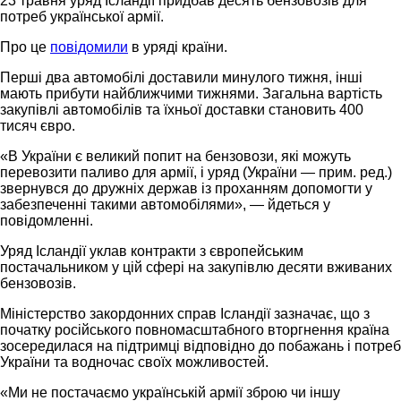
23 травня уряд Ісландії придбав десять бензовозів для
потреб української армії.
Про це
повідомили
в уряді країни.
Перші два автомобілі доставили минулого тижня, інші
мають прибути найближчими тижнями. Загальна вартість
закупівлі автомобілів та їхньої доставки становить 400
тисяч євро.
«В України є великий попит на бензовози, які можуть
перевозити паливо для армії, і уряд (України — прим. ред.)
звернувся до дружніх держав із проханням допомогти у
забезпеченні такими автомобілями», — йдеться у
повідомленні.
Уряд Ісландії уклав контракти з європейським
постачальником у цій сфері на закупівлю десяти вживаних
бензовозів.
Міністерство закордонних справ Ісландії зазначає, що з
початку російського повномасштабного вторгнення країна
зосередилася на підтримці відповідно до побажань і потреб
України та водночас своїх можливостей.
«Ми не постачаємо українській армії зброю чи іншу