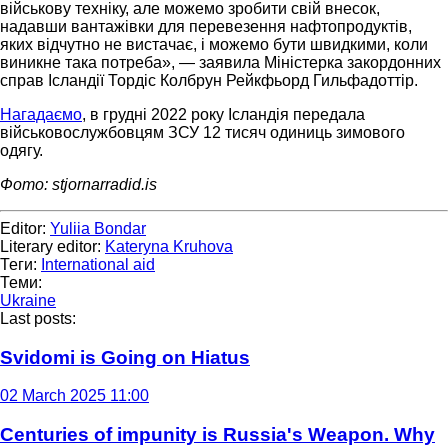
військову техніку, але можемо зробити свій внесок,
надавши вантажівки для перевезення нафтопродуктів,
яких відчутно не вистачає, і можемо бути швидкими, коли
виникне така потреба», — заявила Міністерка закордонних
справ Ісландії Тордіс Колбрун Рейкфьорд Гильфадоттір.
Нагадаємо
, в грудні 2022 року Ісландія передала
військовослужбовцям ЗСУ 12 тисяч одиниць зимового
одягу.
Фото: stjornarradid.is
Editor:
Yuliia Bondar
Literary editor:
Kateryna Kruhova
Теги:
International aid
Теми:
Ukraine
Last posts:
Svidomi is Going on Hiatus
02 March 2025 11:00
Centuries of impunity is Russia's Weapon. Why