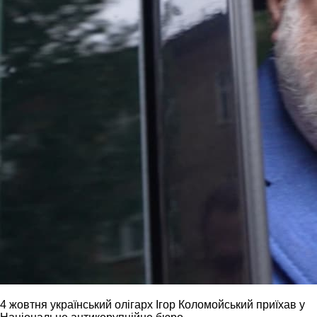
4 жовтня український олігарх Ігор Коломойський приїхав у