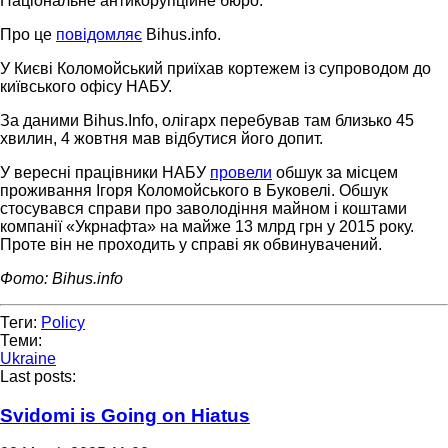
Національне антикорупційне бюро.
Про це
повідомляє
Bihus.info.
У Києві Коломойський приїхав кортежем із супроводом до
київського офісу НАБУ.
За даними Bihus.Info, олігарх перебував там близько 45
хвилин, 4 жовтня мав відбутися його допит.
У вересні працівники НАБУ
провели
обшук за місцем
проживання Ігоря Коломойського в Буковелі. Обшук
стосувався справи про заволодіння майном і коштами
компанії «Укрнафта» на майже 13 млрд грн у 2015 року.
Проте він не проходить у справі як обвинувачений.
Фото: Bihus.info
Теги:
Policy
Теми:
Ukraine
Last posts:
Svidomi is Going on Hiatus