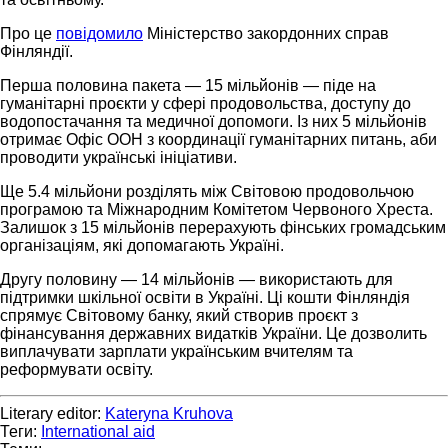
Про це
повідомило
Міністерство закордонних справ
Фінляндії.
Перша половина пакета — 15 мільйонів — піде на
гуманітарні проєкти у сфері продовольства, доступу до
водопостачання та медичної допомоги. Із них 5 мільйонів
отримає Офіс ООН з координації гуманітарних питань, аби
проводити українські ініціативи.
Ще 5.4 мільйони розділять між Світовою продовольчою
програмою та Міжнародним Комітетом Червоного Хреста.
Залишок з 15 мільйонів перерахують фінських громадським
організаціям, які допомагають Україні.
Другу половину — 14 мільйонів — використають для
підтримки шкільної освіти в Україні. Ці кошти Фінляндія
спрямує Світовому банку, який створив проєкт з
фінансування державних видатків України. Це дозволить
виплачувати зарплати українським вчителям та
реформувати освіту.
Literary editor:
Kateryna Kruhova
Теги:
International aid