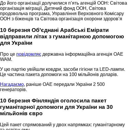
До його організації долучилися п’ять агенцій ООН: Світова
організація міграції, Дитячий фонд ООН, Світова
продовольча програма, Управління Верховного Комісару
ООН з біженців та Світова організація охорони здоров’я
10 березня Об’єднані Арабські Емірати
відправили літак з гуманітарною допомогою
для України
Про це
повідомляє
державна інформаційна агенція ОАЕ
WAM.
У цю партію увійшли ковдри, засоби гігієни та LED-лампи.
Це частина пакета допомоги на 100 мільйонів доларів.
Нагадаємо
, раніше ОАЕ передали України 2 500
генераторів.
10 березня Фінляндія оголосила пакет
гуманітарної допомоги для України на 30
мільйонів євро
Цей пакет спрямований у двох напрямках: гуманітарному
та освітньому.