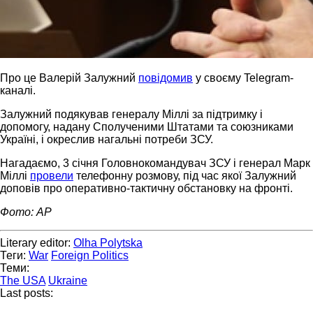
Про це Валерій Залужний
повідомив
у своєму Telegram-
каналі.
Залужний подякував генералу Міллі за підтримку і
допомогу, надану Сполученими Штатами та союзниками
Україні, і окреслив нагальні потреби ЗСУ.
Нагадаємо, 3 січня Головнокомандувач ЗСУ і генерал Марк
Міллі
провели
телефонну розмову, під час якої Залужний
доповів про оперативно-тактичну обстановку на фронті.
Фото: AP
Literary editor:
Olha Polytska
Теги:
War
Foreign Politics
Теми:
The USA
Ukraine
Last posts: