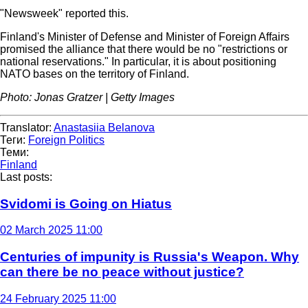
"Newsweek" reported this.
Finland's Minister of Defense and Minister of Foreign Affairs
promised the alliance that there would be no "restrictions or
national reservations." In particular, it is about positioning
NATO bases on the territory of Finland.
Photo: Jonas Gratzer | Getty Images
Translator:
Anastasiia Belanova
Теги:
Foreign Politics
Теми:
Finland
Last posts:
Svidomi is Going on Hiatus
02 March 2025 11:00
Centuries of impunity is Russia's Weapon. Why
can there be no peace without justice?
24 February 2025 11:00