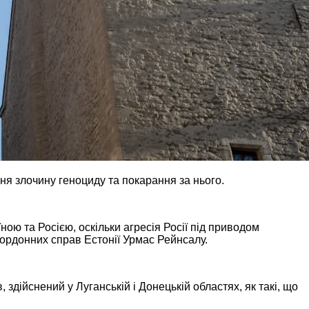
я злочину геноциду та покарання за нього.
ою та Росією, оскільки агресія Росії під приводом
кордонних справ Естонії Урмас Рейнсалу.
здійснений у Луганській і Донецькій областях, як такі, що