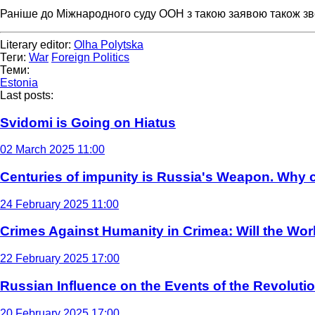
Раніше до Міжнародного суду ООН з такою заявою також зве
Literary editor:
Olha Polytska
Теги:
War
Foreign Politics
Теми:
Estonia
Last posts:
Svidomi is Going on Hiatus
02 March 2025 11:00
Centuries of impunity is Russia's Weapon. Why c
24 February 2025 11:00
Crimes Against Humanity in Crimea: Will the Wo
22 February 2025 17:00
Russian Influence on the Events of the Revoluti
20 February 2025 17:00