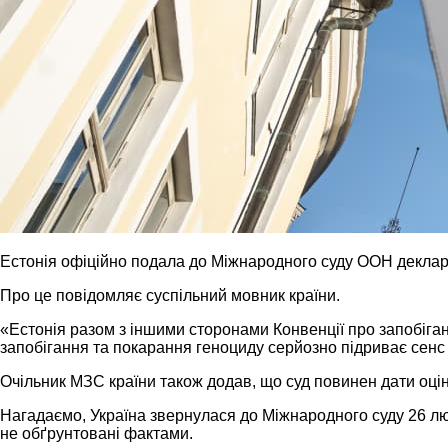
Естонія офіційно подала до Міжнародного суду ООН деклар
Про це повідомляє суспільний мовник країни.
«Естонія разом з іншими сторонами Конвенції про запобіганн
запобігання та покарання геноциду серйозно підриває сенс 
Очільник МЗС країни також додав, що суд повинен дати оцін
Нагадаємо, Україна звернулася до Міжнародного суду 26 люто
не обґрунтовані фактами.