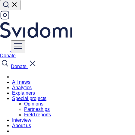
Donate
Donate
All news
Analytics
Explainers
Special projects
Opinions
Partneships
Field reports
Interview
About us