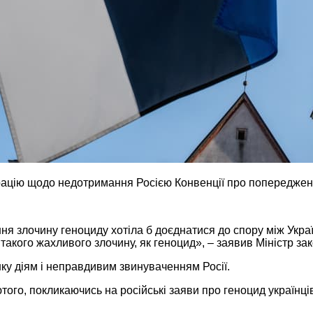
ацію щодо недотримання Росією Конвенції про попередженн
я злочину геноциду хотіла б доєднатися до спору між Україн
такого жахливого злочину, як геноцид», – заявив Міністр за
ку діям і неправдивим звинуваченням Росії.
го, покликаючись на російські заяви про геноцид українців, 