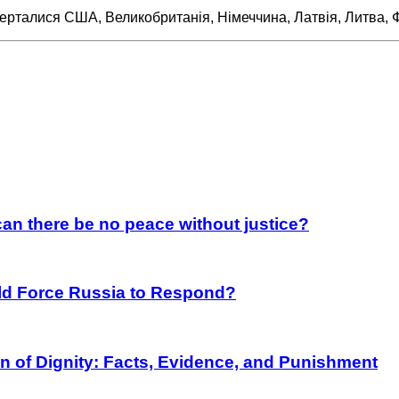
рталися США, Великобританія, Німеччина, Латвія, Литва, Ф
an there be no peace without justice?
rld Force Russia to Respond?
on of Dignity: Facts, Evidence, and Punishment