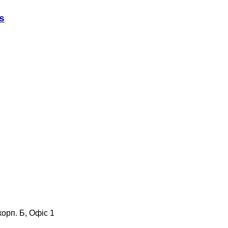
s
корп. Б, Офіс 1