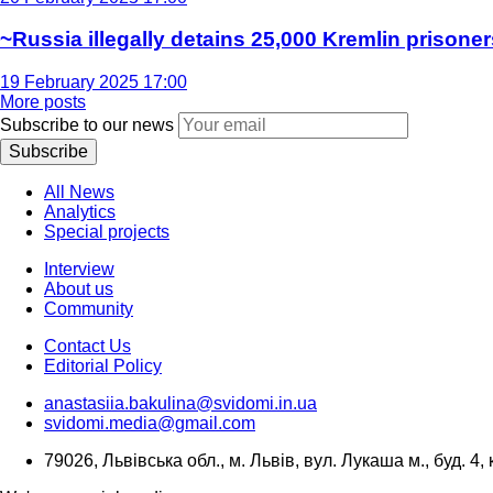
~Russia illegally detains 25,000 Kremlin prisoner
19 February 2025 17:00
More posts
Subscribe to our news
Subscribe
All News
Analytics
Special projects
Interview
About us
Community
Contact Us
Editorial Policy
anastasiia.bakulina@svidomi.in.ua
svidomi.media@gmail.com
79026, Львівська обл., м. Львів, вул. Лукаша м., буд. 4, 