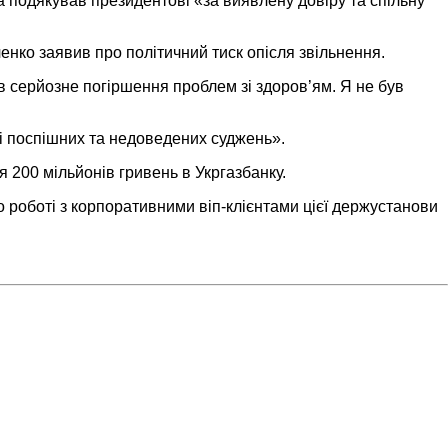
а подякував президентові «за виявлену довіру та спільну
нко заявив про політичний тиск опісля звільнення.
в серйозне погіршення проблем зі здоров’ям. Я не був
і поспішних та недоведених суджень».
 200 мільйонів гривень в Укргазбанку.
о роботі з корпоративними віп-клієнтами цієї держустанови