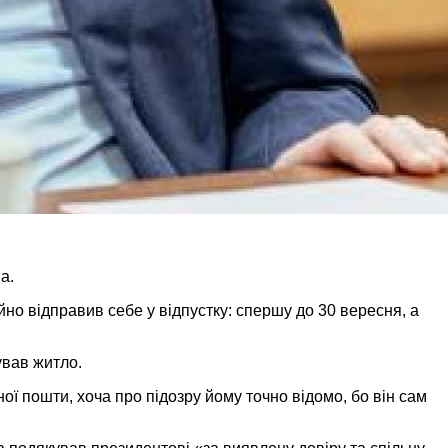
на.
о відправив себе у відпустку: спершу до 30 вересня, а
ував житло.
ї пошти, хоча про підозру йому точно відомо, бо він сам