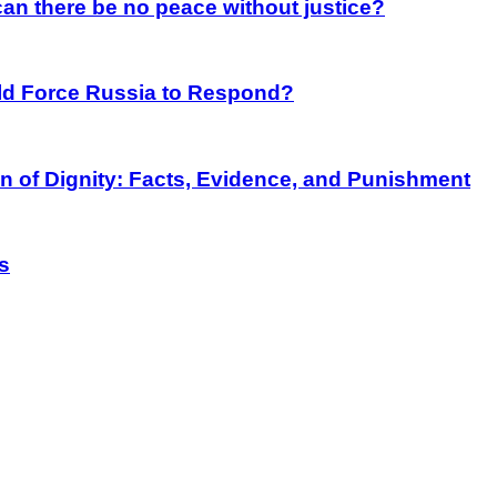
an there be no peace without justice?
rld Force Russia to Respond?
on of Dignity: Facts, Evidence, and Punishment
s