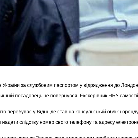
з України за службовим паспортом у відрядження до Лондо
ишній посадовець не повернувся. Екскерівник НБУ самостійн
о перебуває у Відні, де став на консульський облік і оренд
надати слідству номер свого телефону та адресу електронно