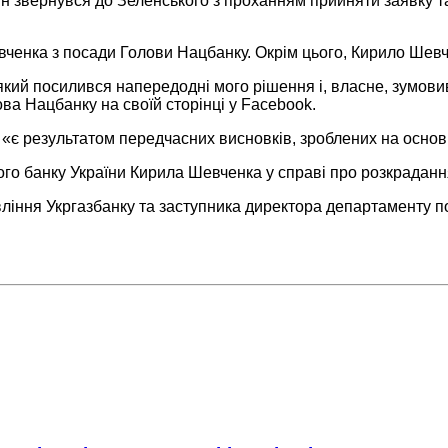
Він звернувся до Зеленського з проханням прийняти заявку т
ченка з посади Голови Нацбанку. Окрім цього, Кирило Шевче
який посилився напередодні мого рішення і, власне, зумови
а Нацбанку на своїй сторінці у Facebook.
«є результатом передчасних висновків, зроблених на основ
го банку України Кирила Шевченка у справі про розкрадання
вління Укргазбанку та заступника директора департаменту п