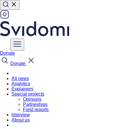
Donate
Donate
All news
Analytics
Explainers
Special projects
Opinions
Partneships
Field reports
Interview
About us