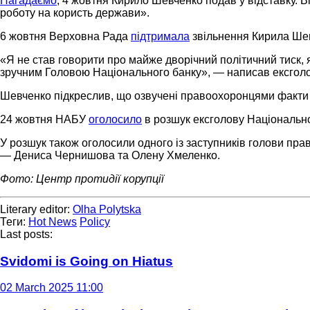
Нагадаємо
, 4 жовтня Кирило Шевченко подав у відставку. 
роботу на користь держави».
6 жовтня Верховна Рада
підтримала
звільнення Кирила Шев
«Я не став говорити про майже дворічний політичний тиск, 
зручним Головою Національного банку», — написав ексголов
Шевченко підкреслив, що озвучені правоохоронцями факти 
24 жовтня НАБУ
оголосило
в розшук ексголову Національно
У розшук також оголосили одного із заступників голови пра
— Дениса Чернишова та Олену Хмеленко.
Фото: Центр протидії корупції
Literary editor:
Olha Polytska
Теги:
Hot News
Policy
Last posts:
Svidomi is Going on Hiatus
02 March 2025 11:00