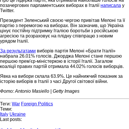
Про це лідерка партії, яка отримала найбільше голосів на
позачергових парламентських виборах в Італії
написала
у
Twitter.
Президент Зеленський своєю чергою привітав Мелоні та її
партію з перемогою на виборах. Він зазначив, що Україна
цінує постійну підтримку Італією боротьби з російською
агресією та розраховує на плідну співпрацю з новим
урядом Італії.
За результатами
виборів партія Мелоні «Брати Італії»
набрала 26.01% голосів. Джорджа Мелоні стане першою
першою прем'єр-міністеркою в історії Італії. Загалом
коаліції правих партій отримала 44.02% голосів виборців.
Явка на вибори склала 63.9%. Це найнижчий показник за
історію виборів в Італії з часі Другої світової війни.
Фото: Antonio Masiello | Getty Images
Теги:
War
Foreign Politics
Теми:
Italy
Ukraine
Last posts: