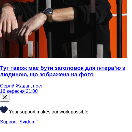
Тут також має бути заголовок для інтерв'ю з
людиною, що зображена на фото
Сергій Жадан, поет
16 вересня 21:00
Your support makes our work possible
Support "Svidomi"