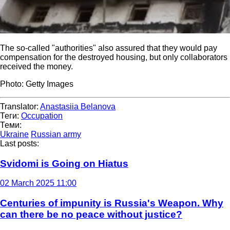
The so-called "authorities" also assured that they would pay
compensation for the destroyed housing, but only collaborators
received the money.
Photo: Getty Images
Translator:
Anastasiia Belanova
Теги:
Occupation
Теми:
Ukraine
Russian army
Last posts:
Svidomi is Going on Hiatus
02 March 2025 11:00
Centuries of impunity is Russia's Weapon. Why
can there be no peace without justice?