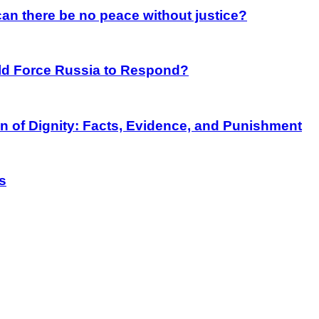
an there be no peace without justice?
rld Force Russia to Respond?
on of Dignity: Facts, Evidence, and Punishment
s