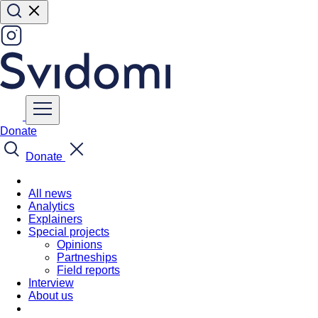
Donate
Donate
All news
Analytics
Explainers
Special projects
Opinions
Partneships
Field reports
Interview
About us