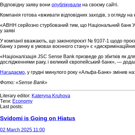
Відповідну заяву вони
опублікували
на своєму сайті.
Компанія готова «вживати відповідних заходів, з огляду на 
«ABHH серйозно стурбований тим, що Національний банк Укр
у заяві
У компанії вважають, що законопроєкт № 9107-1 щодо проєк
банку з ринку в умовах воєнного стану» є «дискримінаційн
«Націоналізація JSC Sense Bank призведе до збитків як для
дослідженнями раку, і великий європейський банк», — дод
Нагадаємо
, у грудні минулого року «Альфа-Банк» змінив на
Фото: «Sense Bank»
Literary editor:
Kateryna Kruhova
Теги:
Economy
Last posts:
Svidomi is Going on Hiatus
02 March 2025 11:00