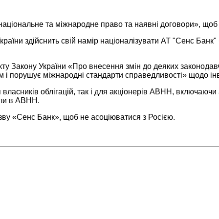
національне та міжнародне право та наявні договори», щоб з
аїни здійснить свій намір націоналізувати АТ "Сенс Банк"
ту Закону України «Про внесення змін до деяких законодав
им і порушує міжнародні стандарти справедливості» щодо ін
 власників облігацій, так і для акціонерів ABHH, включаючи
али в ABHH.
зву «Сенс Банк», щоб не асоціюватися з Росією.