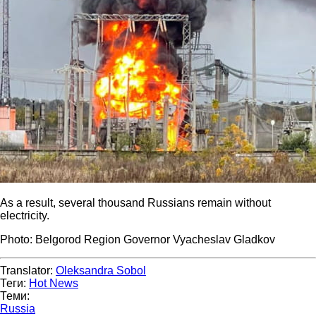
As a result, several thousand Russians remain without
electricity.
Photo: Belgorod Region Governor Vyacheslav Gladkov
Translator:
Oleksandra Sobol
Теги:
Hot News
Теми:
Russia