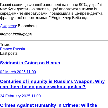
Газові сховища Франції заповнені на понад 90%, у країні
має бути достатньо палива, щоб впоратися з зимою із
середніми температурами, повідомила віце-президентка
французької енергокомпанії Engie Клер Вейзанд.
Джерело
: Bloomberg
Фото: Укрінформ
Теми:
France
Russia
Last posts:
Svidomi is Going on Hiatus
02 March 2025 11:00
Centuries of impunity is Russia's Weapon. Why
can there be no peace without justice?
24 February 2025 11:00
Crimes Against Humanity in Crimea: Will the