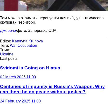
Там можна отримати перепустки для виїзду на тимчасово
окуповані території.
Джерело
\фото: Запорізька ОВА
Editor:
Kateryna Kruhova
Теги:
War
Occupation
Теми:
Ukraine
Last posts:
Svidomi is Going on Hiatus
02 March 2025 11:00
Centuries of impunity is Russia's Weapon. Why
can there be no peace without justice?
24 February 2025 11:00