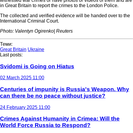
witnessed war crimes or have photos or videos of them and are
in Great Britain to report the crimes to the London Police.
The collected and verified evidence will be handed over to the
International Criminal Court.
Photo: Valentyn Ogirenko| Reuters
Теми:
Great Britain
Ukraine
Last posts:
Svidomi is Going on Hiatus
02 March 2025 11:00
Centuries of impunity is Russia's Weapon. Why
can there be no peace without justice?
24 February 2025 11:00
Crimes Against Humanity in Crimea: Will the
World Force Russia to Respond?