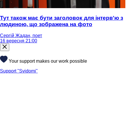
Тут також має бути заголовок для інтерв'ю з
людиною, що зображена на фото
Сергій Жадан, поет
16 вересня 21:00
Your support makes our work possible
Support "Svidomi"