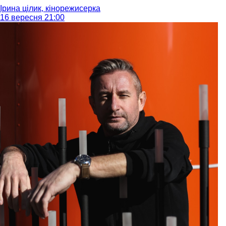
Ірина цілик, кінорежисерка
16 вересня 21:00