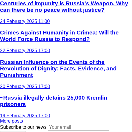
Centuries of impunity is Russia's Weapon. Why
can there be no peace without justice?
24 February 2025 11:00
Crimes Against Humanity in Crimea: Will the
World Force Russia to Respond?
22 February 2025 17:00
Russian Influence on the Events of the
Revolution of Dignity: Facts, Evidence, and
Punishment
20 February 2025 17:00
~Russia illegally detains 25,000 Kremlin
prisoners
19 February 2025 17:00
More posts
Subscribe to our news