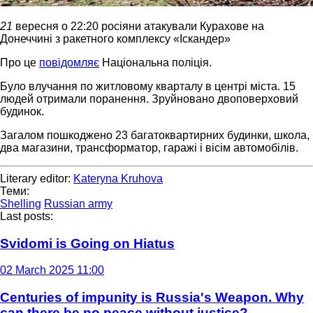
21
вересня о 22:20 росіяни атакували Курахове на
Донеччині з ракетного комплексу «Іскандер»
Про це
повідомляє
Національна поліція.
Було влучання по житловому кварталу в центрі міста. 15
людей отримали поранення. Зруйновано двоповерховий
будинок.
Загалом пошкоджено 23 багатоквартирних будинки, школа,
два магазини, трансформатор, гаражі і вісім автомобілів.
Literary editor:
Kateryna Kruhova
Теми:
Shelling
Russian army
Last posts:
Svidomi is Going on Hiatus
02 March 2025 11:00
Centuries of impunity is Russia's Weapon. Why
can there be no peace without justice?