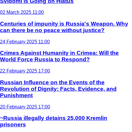
Svidomi is Going on Hiatus
02 March 2025 11:00
Centuries of impunity is Russia's Weapon. Why
can there be no peace without justice?
24 February 2025 11:00
Crimes Against Humanity in Crimea: Will the
World Force Russia to Respond?
22 February 2025 17:00
Russian Influence on the Events of the
Revolution of Dignity: Facts, Evidence, and
Punishment
20 February 2025 17:00
~Russia illegally detains 25,000 Kremlin
prisoners