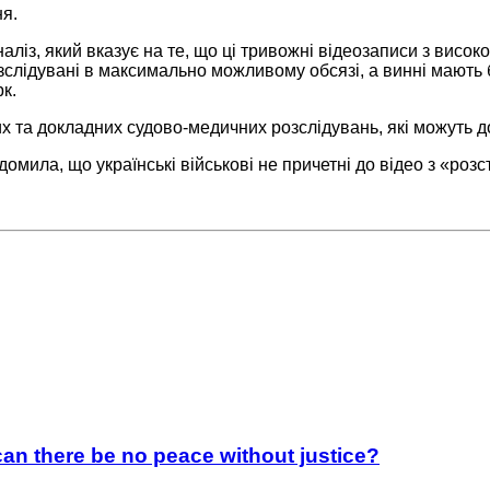
я.
ліз, який вказує на те, що ці тривожні відеозаписи з висок
озслідувані в максимально можливому обсязі, а винні мають
рк.
 та докладних судово-медичних розслідувань, які можуть до
омила, що українські військові не причетні до відео з «розс
an there be no peace without justice?