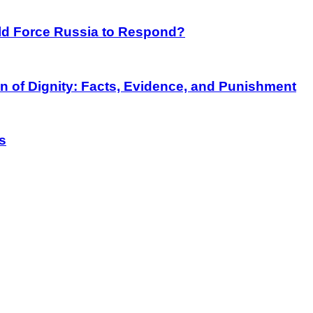
rld Force Russia to Respond?
on of Dignity: Facts, Evidence, and Punishment
s