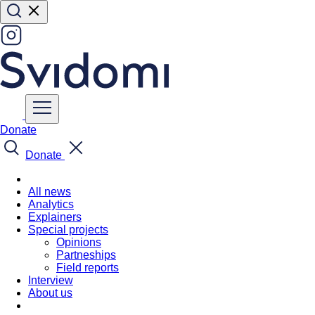
Donate
Donate
All news
Analytics
Explainers
Special projects
Opinions
Partneships
Field reports
Interview
About us