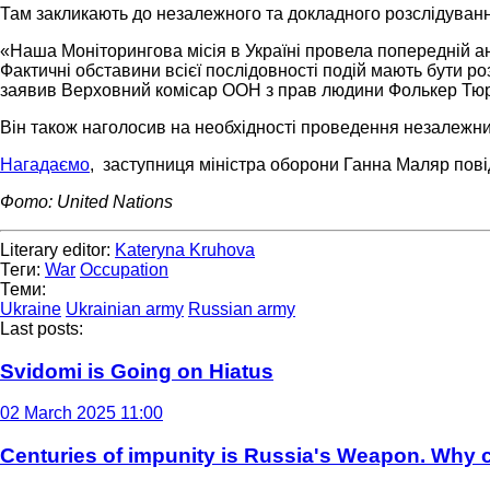
Там закликають до незалежного та докладного розслідуванн
«Наша Моніторингова місія в Україні провела попередній ана
Фактичні обставини всієї послідовності подій мають бути р
заявив Верховний комісар ООН з прав людини Фолькер Тю
Він також наголосив на необхідності проведення незалежних
Нагадаємо
, заступниця міністра оборони Ганна Маляр повід
Фото: United Nations
Literary editor:
Kateryna Kruhova
Теги:
War
Occupation
Теми:
Ukraine
Ukrainian army
Russian army
Last posts:
Svidomi is Going on Hiatus
02 March 2025 11:00
Centuries of impunity is Russia's Weapon. Why c