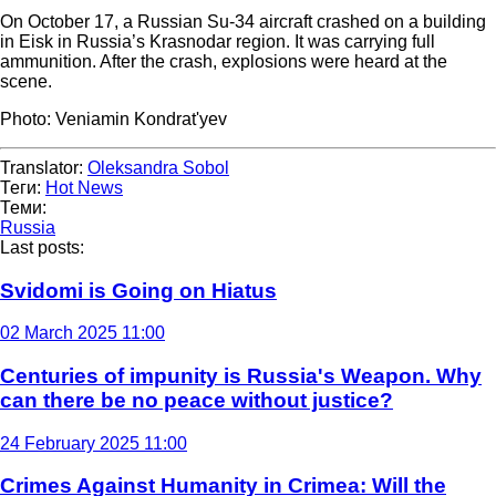
On October 17, a Russian Su-34 aircraft crashed on a building
in Eisk in Russia’s Krasnodar region. It was carrying full
ammunition. After the crash, explosions were heard at the
scene.
Photo: Veniamin Kondrat'yev
Translator:
Oleksandra Sobol
Теги:
Hot News
Теми:
Russia
Last posts:
Svidomi is Going on Hiatus
02 March 2025 11:00
Centuries of impunity is Russia's Weapon. Why
can there be no peace without justice?
24 February 2025 11:00
Crimes Against Humanity in Crimea: Will the