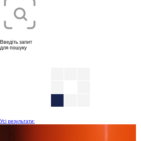
Введіть запит
для пошуку
Усі результати: