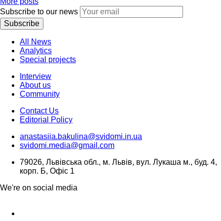
More posts
Subscribe to our news
Subscribe
All News
Analytics
Special projects
Interview
About us
Community
Contact Us
Editorial Policy
anastasiia.bakulina@svidomi.in.ua
svidomi.media@gmail.com
79026, Львівська обл., м. Львів, вул. Лукаша м., буд. 4,
корп. Б, Офіс 1
We're on social media